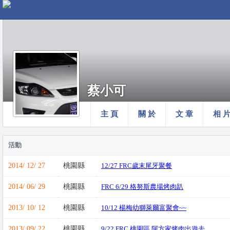
蔡小可
主 頁
關 於
文 章
相 
活動
2014/ 12/ 27
桃園縣
12/27 FRC歲末尾牙聚餐
2014/ 06/ 29
桃園縣
FRC 6/29 格努斯農場烤肉趴
2013/ 10/ 12
桃園縣
10/12 楊梅幼獅萊爾富聚會~~
2013/ 09/ 22
桃園縣
9/22 FRC 桃園區 阿方家烤肉出遊去