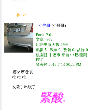
蔡小可
小光哥
(小胖哥)
Focus 2.0
文章 4972
用戶失蹤天數 2766
點數 5 戰績 0 改裝 0 故障 0
桃園縣 中壢市 來自 中壢-龍岡
FRC
發表於 2012-7-13 08:22 PM
蔡小可
發表：
推 推 推
女殺手出現了.................
緊酸.