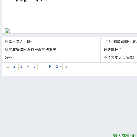
H.F.E......ㄎㄜˊ!
討論出遊之可能性
[注意]有聚會喔~~
請問北安路附近有推薦的洗車場
鑰匙斷掉了
5977
各位車友大大請教!!!
1
2
3
4
5
下一頁 ›
6
…
加入贊助商