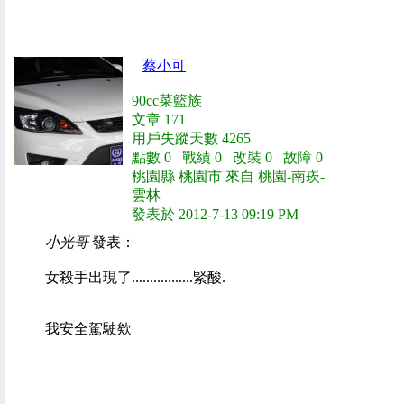
蔡小可
90cc菜籃族
文章 171
用戶失蹤天數 4265
點數 0 戰績 0 改裝 0 故障 0
桃園縣 桃園市 來自 桃園-南崁-
雲林
發表於 2012-7-13 09:19 PM
小光哥
發表：
女殺手出現了.................緊酸.
我安全駕駛欸