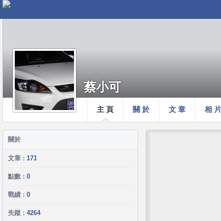
蔡小可
主 頁
關 於
文 章
相 
關於
文章 :
171
點數 :
0
戰績 :
0
失蹤 :
4264