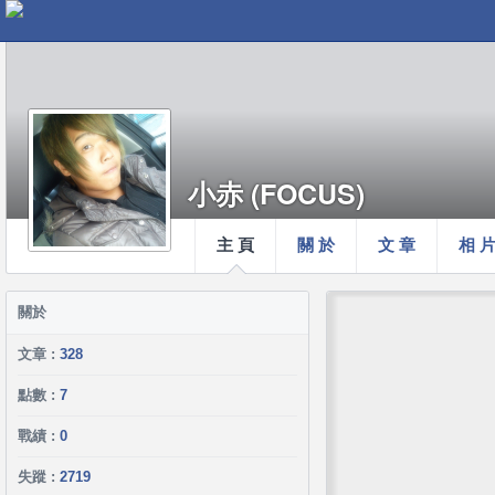
小赤 (FOCUS)
主 頁
關 於
文 章
相 
關於
文章 :
328
點數 :
7
戰績 :
0
失蹤 :
2719