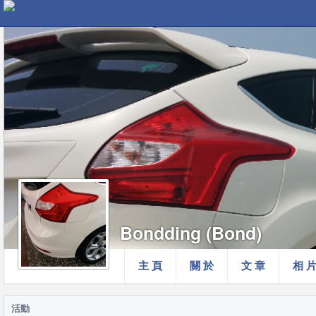
Bondding (Bond)
主 頁
關 於
文 章
相 
活動