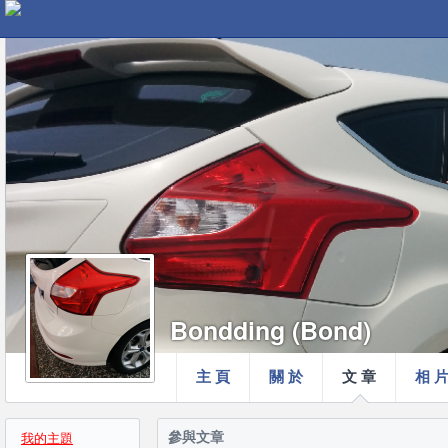
Bondding (Bond)
主 頁
關 於
文 章
相 
參與文章
我的主題