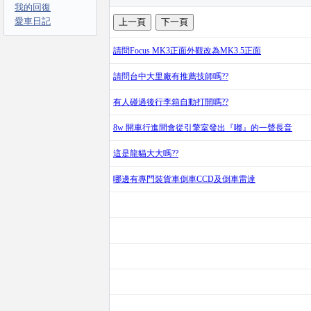
我的回復
愛車日記
請問Focus MK3正面外觀改為MK3.5正面
請問台中大里廠有推薦技師嗎??
有人碰過後行李箱自動打開嗎??
8w 開車行進間會從引擎室發出『嘟』的一聲長音
這是龍貓大大嗎??
哪邊有專門裝貨車倒車CCD及倒車雷達