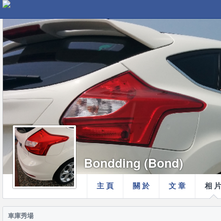
Bondding (Bond)
主 頁
關 於
文 章
相 
車庫秀場