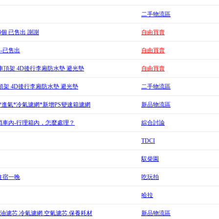
二手物流區
) 4個 已售出 謝謝
自由買賣
--已售出
自由買賣
都樂車頂架 4D後行李廂防水墊 避光墊
自由買賣
E車頂架 4D後行李廂防水墊 避光墊
二手物流區
芯*進氣*冷氣濾網*新增PS變速箱濾網
新品物流區
鎖車內-行理箱內，怎麼處理？
綜合討論
TDCI
馭柴園
住宿一晚
吃玩拍
哈拉
x機.柴油濾芯.冷氣濾網.空氣濾芯.保養耗材
新品物流區