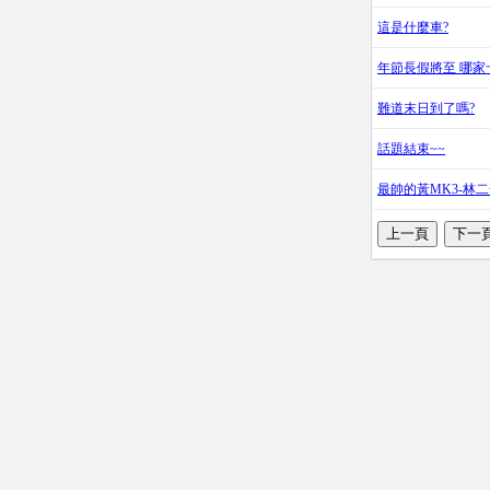
這是什麼車?
年節長假將至 哪家
難道末日到了嗎?
話題結束~~
最帥的黃MK3-林