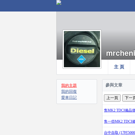
mrchen
主 頁
參與文章
我的主題
我的回復
愛車日記
售MK2 TDCI備
售一些MK2 TDC
台中自取 (17吋500