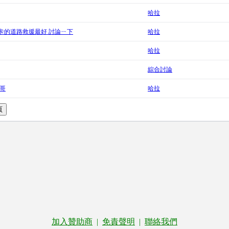
哈拉
卡的道路救援最好 討論ㄧ下
哈拉
哈拉
綜合討論
二哥
哈拉
加入贊助商
|
免責聲明
|
聯絡我們