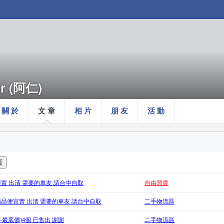
ir (阿仁)
關 於
文 章
相 片
朋 友
活 動
品便賣 出清 需要的車友 請台中自取
自由買賣
I備品便宜賣 出清 需要的車友 請台中自取
二手物流區
0-最底價)4個 已售出 謝謝
二手物流區