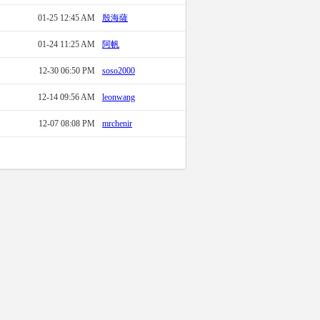
01-25 12:45 AM
殷海薩
01-24 11:25 AM
阿帆
12-30 06:50 PM
soso2000
12-14 09:56 AM
leonwang
12-07 08:08 PM
mrchenir