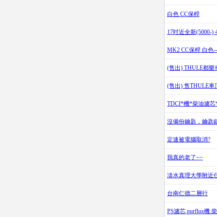
白色 CC保桿
17吋近全新(5000-
MK2 CC保桿 白色-
(售出) THULE
(售出) 售THUL
TDCI*機*柴油濾
沒備份鑰匙，鑰匙
定速被電腦取消?
我真的老了~~
淡水真理大學附近
台南仁德二層行
PS濾芯.purflu