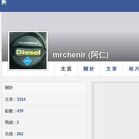
mrchenir (阿仁)
主 頁
關 於
文 章
相 
關於
文章 :
3314
點數 :
439
戰績 :
2
失蹤 :
262