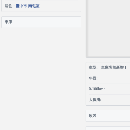
居住 :
臺中市 南屯區
車庫
車型: 車庫尚無新增！
年份:
0-100km:
大鵬灣:
改裝