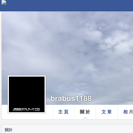
brabus1188
主 頁
關 於
文 章
相 
關於