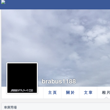
brabus1188
主 頁
關 於
文 章
相 
車庫秀場