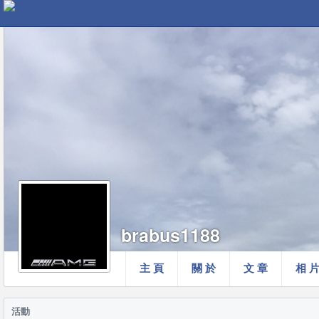
brabus1188
主 頁
關 於
文 章
相 
活動