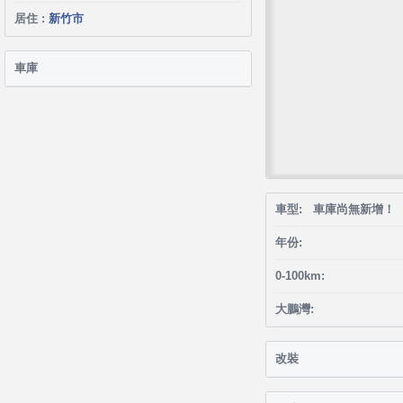
居住 :
新竹市
車庫
車型: 車庫尚無新增！
年份:
0-100km:
大鵬灣:
改裝