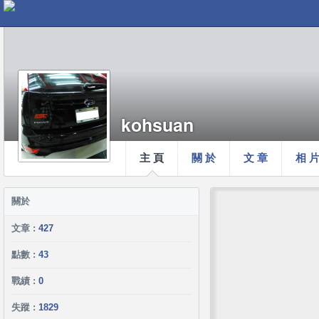
kohsuan
主 頁
關 於
文 章
相 
關於
文章 :
427
點數 :
43
戰績 :
0
失蹤 :
1829