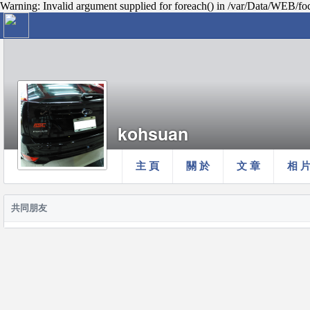
Warning: Invalid argument supplied for foreach() in /var/Data/WEB/fo
kohsuan
主 頁
關 於
文 章
相 
共同朋友