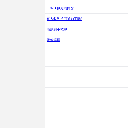
FORD 原廠晴雨窗
有人收到招回通知了嗎?
雨刷刷不乾淨
雪鍊選擇