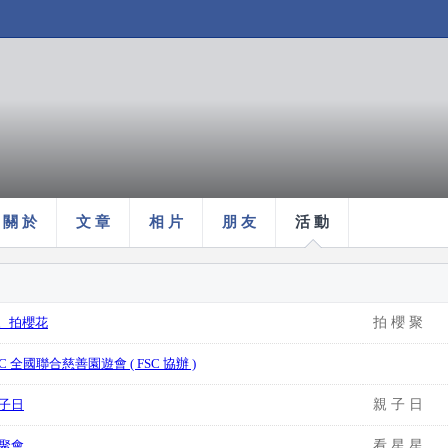
關 於
文 章
相 片
朋 友
活 動
。拍櫻花
拍 櫻 聚
ple C 全國聯合慈善園遊會 ( FSC 協辦 )
親子日
親 子 日
5 聚會
看 星 星