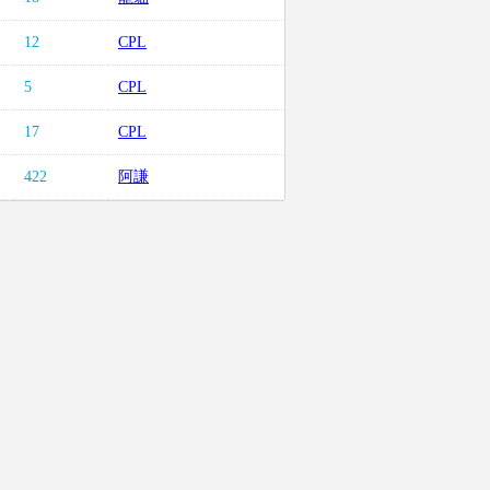
12
CPL
5
CPL
17
CPL
422
阿謙