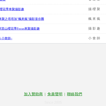
山櫻花季車聚攝影趣
攝 櫻 聚
cus車聚之塔塔加"楓來瘋"攝影漫步團
楓 來 瘋
14阿里山櫻花季Focus車聚攝影趣
攝 影 趣
US 小會師~
小 會 師
加入贊助商
|
免責聲明
|
聯絡我們
Since 2005