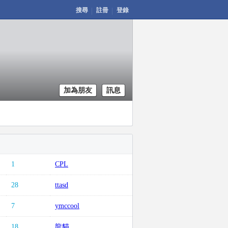
搜尋
註冊
登錄
加為朋友
訊息
1
CPL
28
ttasd
7
ymccool
18
龍貓