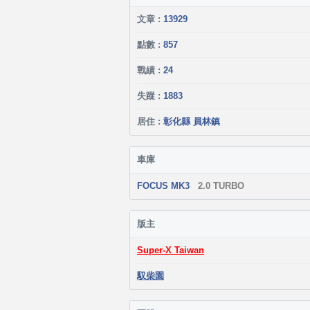
文章 :
13929
點數 :
857
戰績 :
24
失蹤 :
1883
居住 :
彰化縣 員林鎮
車庫
FOCUS MK3
2.0 TURBO
版主
Super-X Taiwan
馭柴園