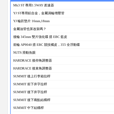
Mk3 ST 專用1.5WAY 差速器
YJ ST專用鋁合金，金屬渦輪增壓管
YJ 輪距墊片 16mm,18mm
金屬油管也算改裝嗎？
後輪 345mm 雙片強化碟 搭 EBC 藍皮
前輪 AP9040 搭 EBC 競技橘皮，355 全浮動碟
NUTS 滑動魚眼
HARDRACE 後仰角調整器
HARDRACE 後束角調整器
SUMMIT 後上行李箱拉桿
SUMMIT 前下井字拉桿
SUMMIT 後下井字拉桿
SUMMIT 後下兩點結構桿
SUMMIT 中下結構桿