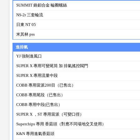
SUMMIT 鉻鉬合金 輪圈螺絲
NS-2r 三套輪流
日東 NT 05
米其林 pss
進排氣
YJ 強制進風口
SUPER X 專用可變尾筒 加 排氣搖控閥門
SUPER X 專用流量中段
COBB 專用當派200目（已售出）
COBB 專用尾段（已售出）
COBB 專用中段(已售出）
SUPER X ，ST 專用當派（可變口徑）
Superchips 專用 香菇頭（對應不同場地交叉使用）
K&N 專用進氣香菇頭