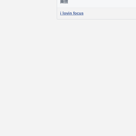
團體
i lovin focus