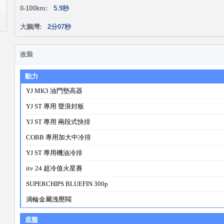
0-100km:
5.9秒
大鵬灣:
2分07秒
改裝
動力
YJ MK3 油門墊高器
YJ ST 專用 聲浪封板
YJ ST 專用 兩段式快排
COBB 專用加大中冷排
YJ ST 專用機油冷排
itv 24 超冷值火星賽
SUPERCHIPS BLUEFIN 300p
渦輪金屬洩壓閥
底盤