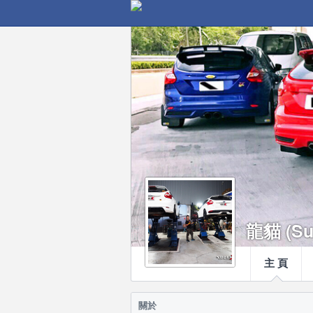
龍貓 (Su
主 頁
關於