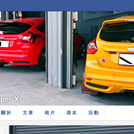
per X)
關 於
文 章
相 片
朋 友
活 動