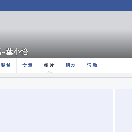
~葉小怡
關 於
文 章
相 片
朋 友
活 動