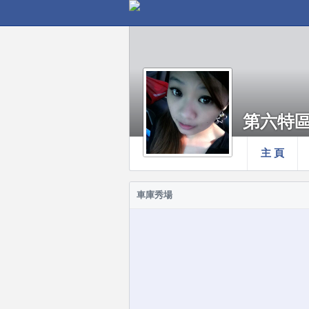
第六特區
主 頁
車庫秀場