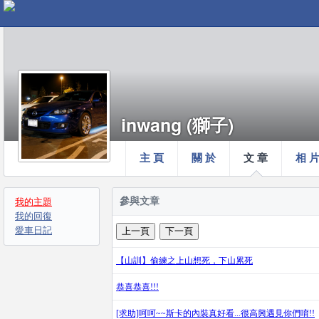
inwang (獅子)
主 頁
關 於
文 章
相 
參與文章
我的主題
我的回復
愛車日記
【山訓】偷練之上山想死，下山累死
恭喜恭喜!!!
[求助]呵呵~~斯卡的內裝真好看...很高興遇見你們唷!!