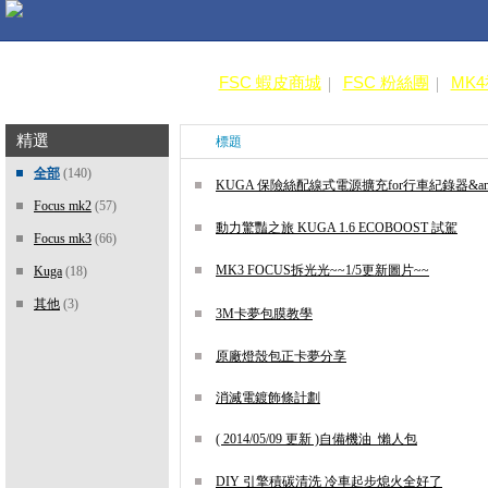
FSC 蝦皮商城
FSC 粉絲團
MK
精選
標題
全部
(140)
KUGA 保險絲配線式電源擴充for行車紀錄器&a
Focus mk2
(57)
動力驚豔之旅 KUGA 1.6 ECOBOOST 試駕
Focus mk3
(66)
MK3 FOCUS拆光光~~1/5更新圖片~~
Kuga
(18)
其他
(3)
3M卡夢包膜教學
原廠燈殼包正卡夢分享
消滅電鍍飾條計劃
( 2014/05/09 更新 )自備機油_懶人包
DIY 引擎積碳清洗 冷車起步熄火全好了