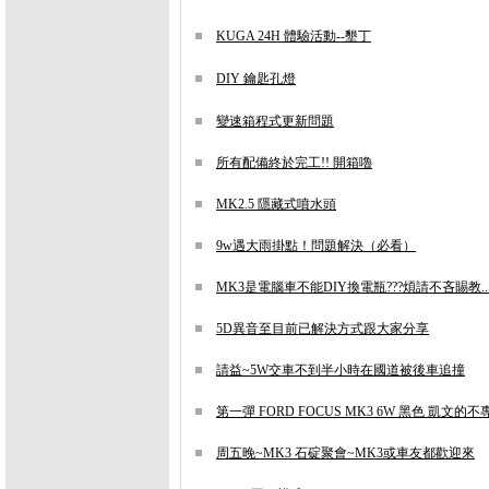
KUGA 24H 體驗活動--墾丁
DIY 鑰匙孔燈
變速箱程式更新問題
所有配備終於完工!! 開箱嚕
MK2.5 隱藏式噴水頭
9w遇大雨掛點！問題解決（必看）
MK3是電腦車不能DIY換電瓶???煩請不吝賜教..
5D異音至目前已解決方式跟大家分享
請益~5W交車不到半小時在國道被後車追撞
第一彈 FORD FOCUS MK3 6W 黑色 凱文的
周五晚~MK3 石碇聚會~MK3或車友都歡迎來