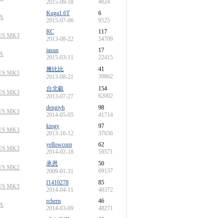
4624
2015-09-18
Kuga1.6T
6
A
2015-07-06
9525
RC
117
US MK3
2013-08-22
54709
jasun
17
A
2015-03-11
22415
雅比比
41
US MK3
39862
2013-08-21
台北叡
154
US MK3
62002
2013-07-27
dengjyh
98
US MK3
2014-05-05
41714
kiogy
97
US MK3
2013-10-12
37636
yellowcorn
62
US MK3
2014-02-18
59571
承恩
50
US MK2
69137
2009-01-31
f1410278
85
US MK3
2014-04-11
40372
rchern
46
A
2014-03-09
48271