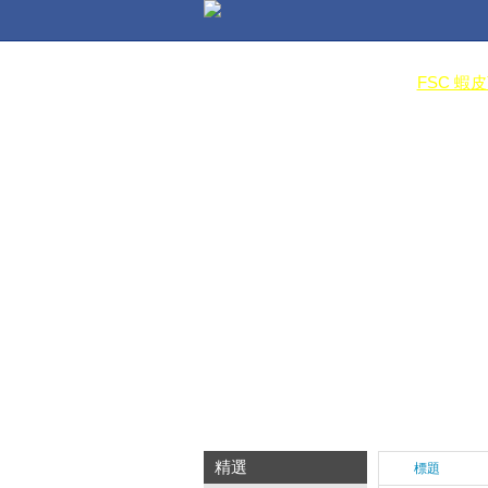
FSC 蝦
精選
標題