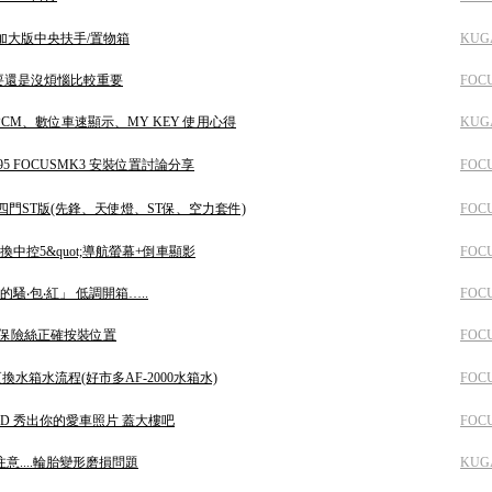
A 加大版中央扶手/置物箱
KUG
要還是沒煩惱比較重要
FOC
版PCM、數位車速顯示、MY KEY 使用心得
KUG
595 FOCUSMK3 安裝位置討論分享
FOC
S四門ST版(先鋒、天使燈、ST保、空力套件)
FOC
換中控5&quot;導航螢幕+倒車顯影
FOC
的騷‧包‧紅」 低調開箱…..
FOC
CC保險絲正確按裝位置
FOC
換水箱水流程(好市多AF-2000水箱水)
FOC
或 5D 秀出你的愛車照片 蓋大樓吧
FOC
注意....輪胎變形磨損問題
KUG