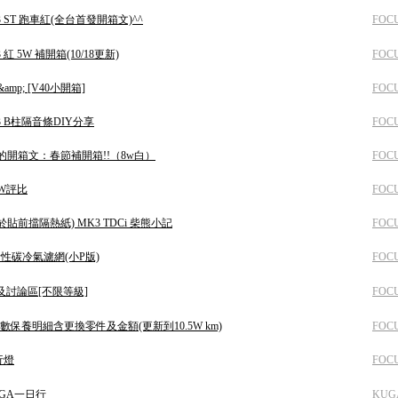
3 ST 跑車紅(全台首發開箱文)^^
FOC
 紅 5W 補開箱(10/18更新)
FOC
amp; [V40小開箱]
FOC
K3 B柱隔音條DIY分享
FOC
的開箱文：春節補開箱!!（8w白）
FOC
8W評比
FOC
終於貼前擋隔熱紙) MK3 TDCi 柴熊小記
FOC
裝活性碳冷氣濾網(小P版)
FOC
及討論區[不限等級]
FOC
數保養明細含更換零件及金額(更新到10.5W km)
FOC
行燈
FOC
GA一日行
KUG