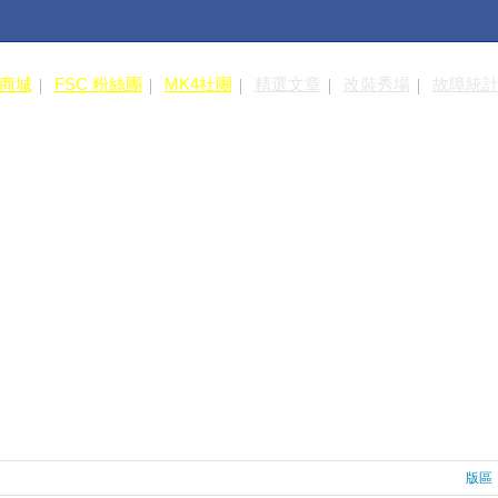
皮商城
FSC 粉絲團
MK4社團
精選文章
改裝秀場
故障統
版區