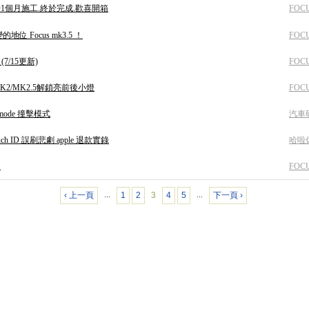
時1個月施工.終於完成.歡喜開箱
FOC
位 Focus mk3.5 ！
FOC
7/15更新)
FOC
 MK2/MK2.5解鎖亮前後小燈
FOC
h mode 撞擊模式
汽車
ch ID 誤刷悲劇 apple 退款實錄
哈啦
多
FOC
‹ 上一頁
1
2
3
4
5
下一頁 ›
…
…