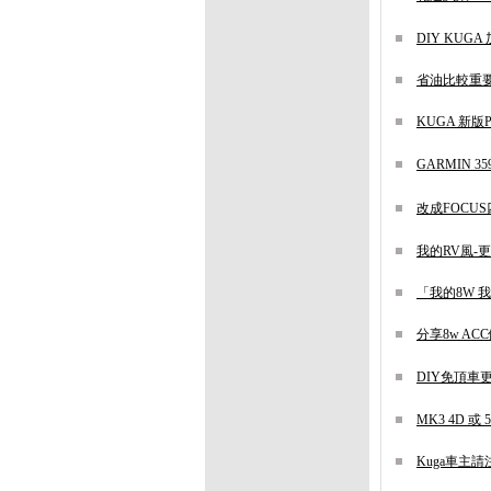
DIY KUG
省油比較重
KUGA 新
GARMIN 3
改成FOCU
我的RV風-更
「我的8W 我
分享8w A
DIY免頂車更
MK3 4D 
Kuga車主請