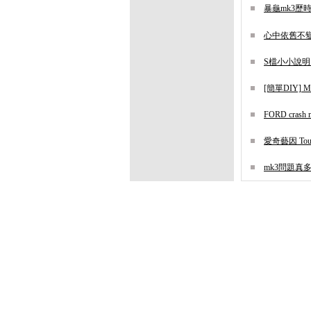
暴龜mk3歷
心中依舊不變的地
S檔小小說明 (
[簡單DIY]
FORD cras
愛奇藝因 Tou
mk3問題真