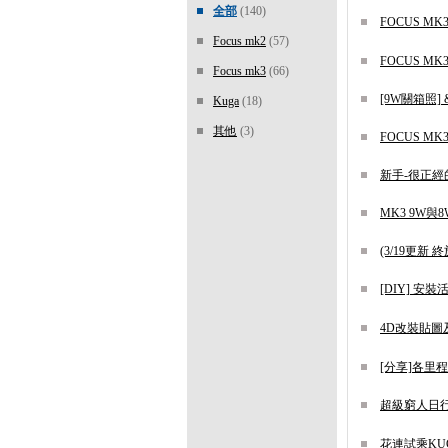
全部
(140)
FOCUS MK
Focus mk2
(57)
FOCUS MK3
Focus mk3
(66)
[9W關箱照] &
Kuga
(18)
其他
(3)
FOCUS M
新手-很正經
MK3 9W與
(3/19更新 
[DIY] 安
4D改裝貼圖
[分享]各里程
超級窮人日
花連試乘KU