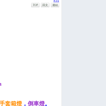
#51
TOP
回文
連結
n
手套箱燈
，
倒車燈
。