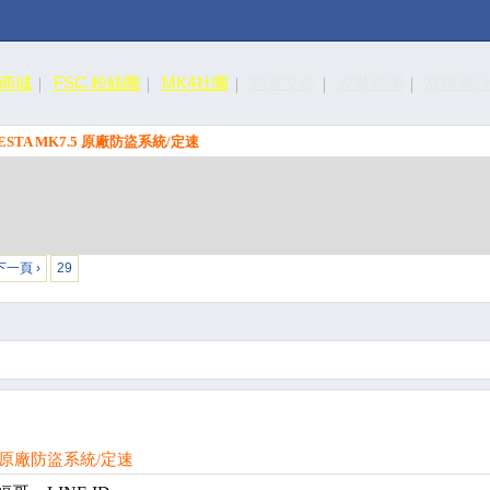
皮商城
FSC 粉絲團
MK4社團
精選文章
改裝秀場
故障統
IESTA MK7.5 原廠防盜系統/定速
下一頁 ›
29
.5 原廠防盜系統/定速