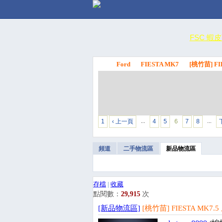
FSC 蝦
Ford
FIESTA MK7
[桃竹苗] F
FSC
1
‹ 上一頁
4
5
6
7
8
…
…
頻道
二手物流區
新品物流區
存檔
|
收藏
點閱數：
29,915
次
[新品物流區]
[桃竹苗] FIESTA MK7