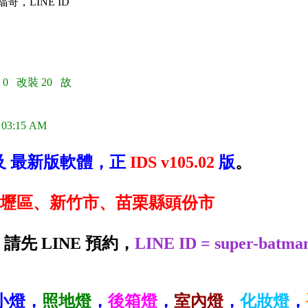
蝠哥，LINE ID
 0 改裝 20 故
 03:15 AM
 及 最新版軟體，正
IDS v105.02
版
。
壢區、新竹市、苗栗縣頭份市
先 LINE 預約，
LINE ID = super-batma
小燈，
照地燈
，
後箱燈
，
室內燈
，
化妝燈
，