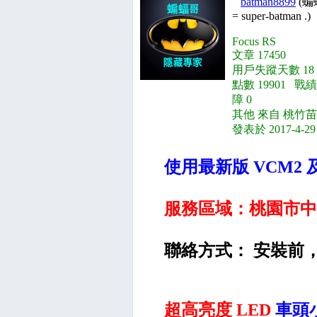
batman8899
(蝙
= super-batman .)
Focus RS
文章 17450
用戶失蹤天數 18
點數 19901 戰績
障 0
其他 來自 桃竹苗
發表於 2017-4-29
使用最新版 VCM2
服務區域：桃園市中
聯絡方式： 安裝前，請
超高亮度 LED
車頭