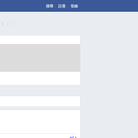
搜尋
註冊
登錄
計
車研究
發表文章
投票
回應此文章