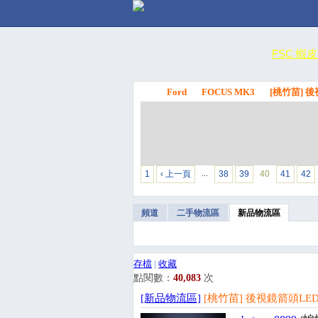
FSC 蝦
Ford
FOCUS MK3
[桃竹苗] 後
FSC
1
‹ 上一頁
38
39
40
41
42
…
頻道
二手物流區
新品物流區
存檔
|
收藏
點閱數：
40,083
次
[新品物流區]
[桃竹苗] 後視鏡箭頭LED方