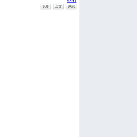
#391
TOP
回文
連結