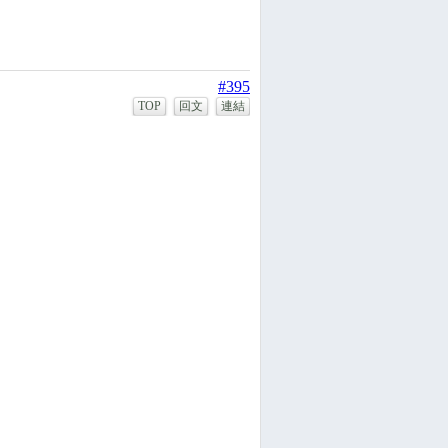
#395
TOP
回文
連結