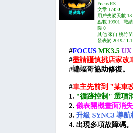
Focus RS
文章 17450
用戶失蹤天數 18
點數 19901 戰績
障 0
其他 來自 桃竹苗
發表於 2019-11-1
#
FOCUS
MK3.5
UX
#
盡請謹慎挑店家改車
#蝙蝠哥協助修復。
#
車主先前到 "某車改
1.
"循跡控制" 選項
2.
儀表開機畫面消失
3.
升級 SYNC3 
4. 出現多項故障碼。