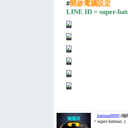
#
開啟電腦設定
LINE ID = super-ba
batman8899
(蝙
= super-batman .)