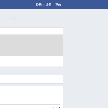
搜尋
註冊
登錄
計
車研究
發表文章
投票
回應此文章