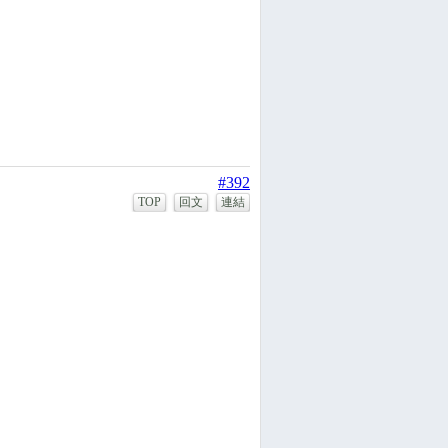
#392
TOP
回文
連結