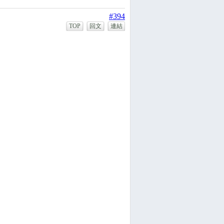
#394
TOP
回文
連結