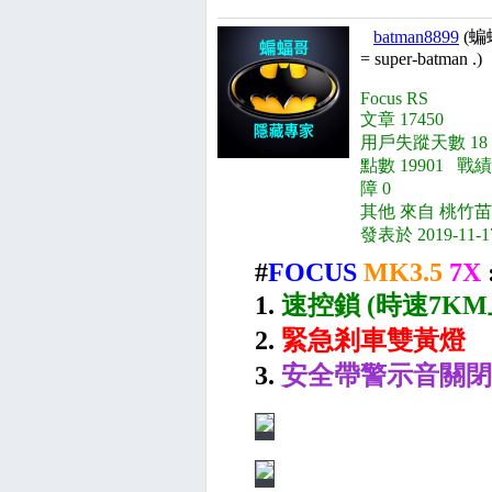
batman8899
(蝙
= super-batman .)
Focus RS
文章 17450
用戶失蹤天數 18
點數 19901 戰績
障 0
其他 來自 桃竹苗
發表於 2019-11-1
#
FOCUS
MK3.5
7X
1.
速控鎖 (時速7KM
2.
緊急剎車雙黃燈
3.
安全帶警示音關閉