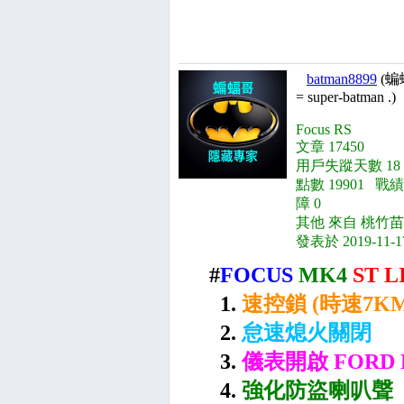
batman8899
(蝙
= super-batman .)
Focus RS
文章 17450
用戶失蹤天數 18
點數 19901 戰績
障 0
其他 來自 桃竹苗
發表於 2019-11-1
#
FOCUS
MK4
ST L
1.
速控鎖 (時速7K
2.
怠速熄火關閉
3.
儀表開啟 FORD 
4.
強化防盜喇叭聲