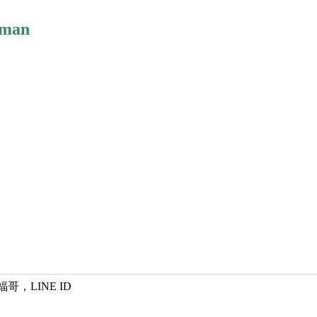
tman
蝠哥，LINE ID