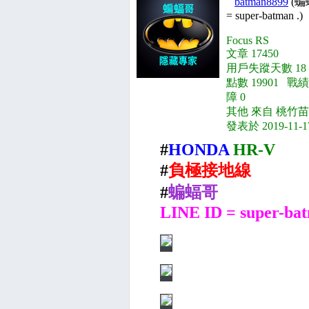
batman8899
(蝙
= super-batman .)
Focus RS
文章 17450
用戶失蹤天數 18
點數 19901 戰績
障 0
其他 來自 桃竹苗
發表於 2019-11-1
#
HONDA
HR-V
#
負極接地線
#
蝙蝠哥
LINE ID = super-ba