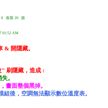
 0 改裝 20 故
7 01:52 AM
 & 開隱藏。
" 刷隱藏，造成 :
消失。
，畫面整個黑掉。
導航模組後，空調無法顯示數位溫度表。