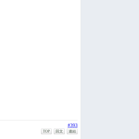
#393
TOP
回文
連結