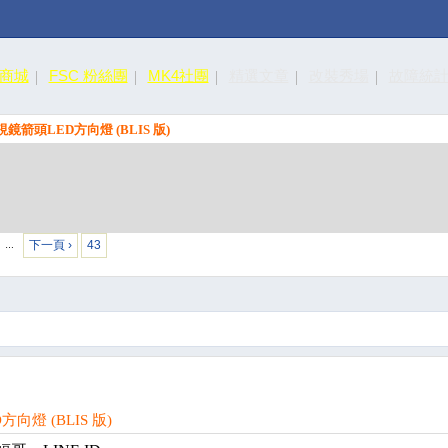
皮商城
FSC 粉絲團
MK4社團
精選文章
改裝秀場
故障統
視鏡箭頭LED方向燈 (BLIS 版)
下一頁 ›
43
…
向燈 (BLIS 版)