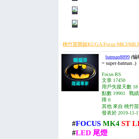
桃竹苗開啟KUGA/Focus MK3/MK3
batman8899
(蝙
= super-batman .)
Focus RS
文章 17450
用戶失蹤天數 18
點數 19901 戰績
障 0
其他 來自 桃竹苗
發表於 2019-11-1
#
FOCUS
MK4
ST L
#
LED 尾燈