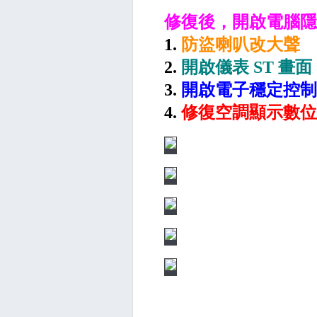
修復後，開啟電腦隱藏
1.
防盜喇叭改大聲
2.
開啟儀表 ST 畫面
3.
開啟電子穩定控制
4.
修復空調顯示數位