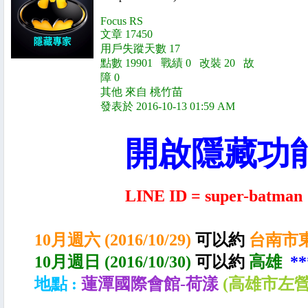
Focus RS
文章 17450
用戶失蹤天數 17
點數 19901 戰績 0 改裝 20 故
障 0
其他 來自 桃竹苗
發表於 2016-10-13 01:59 AM
開啟隱藏功
LINE ID = super-batman
10月
週六 (2016/10/29
)
可以約
台南市
10月
週日 (2016/10/30)
可以約
高雄
**
地點 :
蓮潭國際會館-荷漾
(高雄市左營