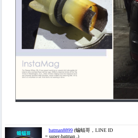
batman8899
(蝙蝠哥，LINE ID
= super-batman .)