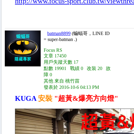
http://www.focus-sport.club.tw/viewthr
batman8899
(蝙蝠哥，LINE ID
= super-batman .)
Focus RS
文章 17450
用戶失蹤天數 17
點數 19901 戰績 0 改裝 20 故
障 0
其他 來自 桃竹苗
發表於 2016-10-6 04:13 PM
KUGA
安裝
"超黃&爆亮方向燈"