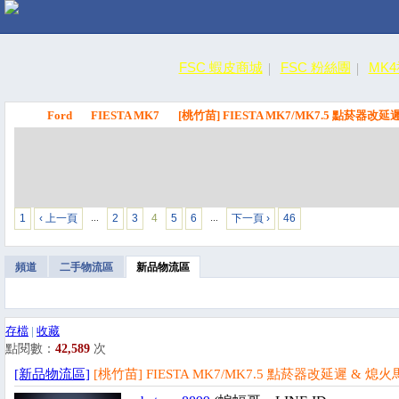
FSC 蝦皮商城
FSC 粉絲團
MK
Ford
FIESTA MK7
[桃竹苗] FIESTA MK7/MK7.5 點菸器改
FSC
1
‹ 上一頁
2
3
4
5
6
下一頁 ›
46
…
…
頻道
二手物流區
新品物流區
存檔
|
收藏
點閱數：
42,589
次
[新品物流區]
[桃竹苗] FIESTA MK7/MK7.5 點菸器改延遲 & 熄