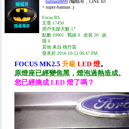
batman8899
(蝙蝠哥，LINE ID
= super-batman .)
Focus RS
文章 17450
用戶失蹤天數 17
點數 19901 戰績 0 改裝 20 故
障 0
其他 來自 桃竹苗
發表於 2016-10-12 06:47 PM
FOCUS MK2.5
升級
LED 燈
。
原燈座已經變焦黑，燈泡過熱造成。
您已經換成 LED 燈了嗎？