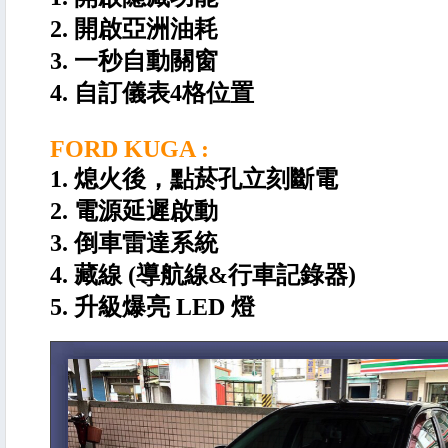
2. 開啟亞洲油耗
3. 一秒自動關窗
4. 自訂儀表4格位置
FORD KUGA :
1. 熄火後，點菸孔立刻斷電
2. 電源延遲啟動
3. 倒車雷達系統
4. 藏線 (導航線&行車記錄器)
5. 升級爆亮 LED 燈