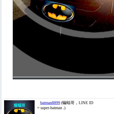
batman8899
(蝙蝠哥，LINE ID
= super-batman .)