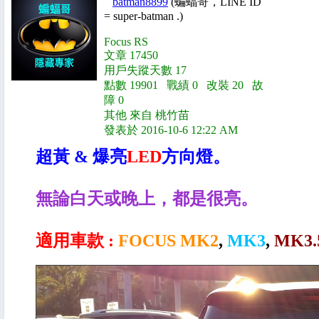
batman8899
(蝙蝠哥，LINE ID
= super-batman .)
Focus RS
文章 17450
用戶失蹤天數 17
點數 19901 戰績 0 改裝 20 故
障 0
其他 來自 桃竹苗
發表於 2016-10-6 12:22 AM
超黃 & 爆亮
LED
方向燈。
無論白天或晚上，都是很亮。
適用車款 :
FOCUS MK2
,
MK3
,
MK3.