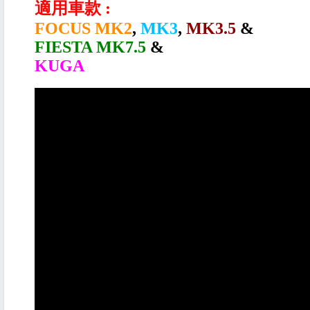
適用車款 :
FOCUS MK2
,
MK3
,
MK3.5
&
FIESTA MK7.5
&
KUGA