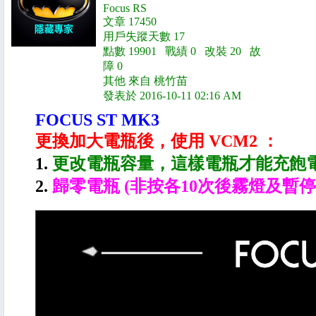
Focus RS
文章 17450
用戶失蹤天數 17
點數 19901 戰績 0 改裝 20 故
障 0
其他 來自 桃竹苗
發表於 2016-10-11 02:16 AM
FOCUS ST MK3
更換加大電瓶後，使用 VCM2 ：
1.
更改電瓶容量，這樣電瓶才能充飽
2.
歸零電瓶 (非按各10次後霧燈及暫停