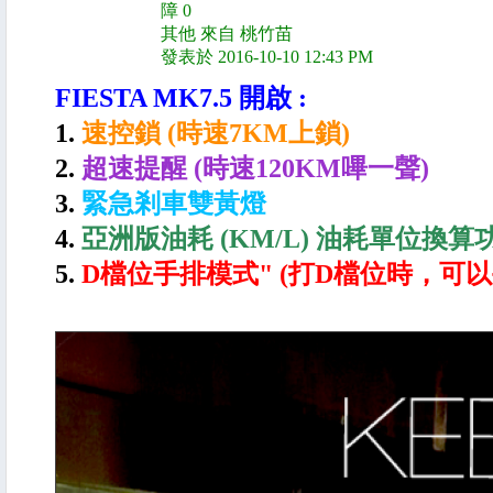
障 0
其他 來自 桃竹苗
發表於 2016-10-10 12:43 PM
FIESTA MK7.5 開啟 :
1.
速控鎖 (時速7KM上鎖)
2.
超速提醒 (時速120KM嗶一聲)
3.
緊急剎車雙黃燈
4.
亞洲版油耗 (KM/L) 油耗單位換算
5.
D檔位手排模式" (打D檔位時，可以