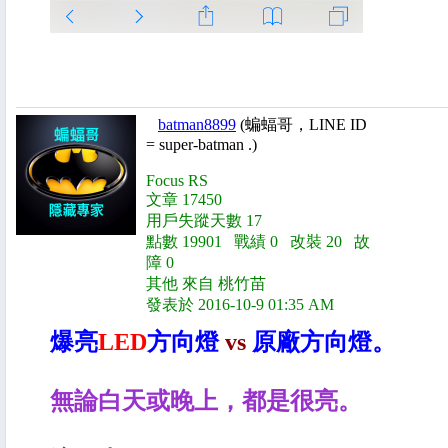
batman8899
(蝙蝠哥，LINE ID
= super-batman .)
Focus RS
文章 17450
用戶失蹤天數 17
點數 19901 戰績 0 改裝 20 故
障 0
其他 來自 桃竹苗
發表於 2016-10-9 01:35 AM
爆亮
LED
方向燈
vs
原廠方向燈。
無論白天或晚上，都是很亮。