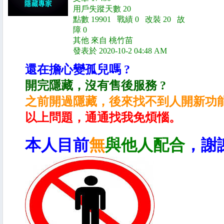
用戶失蹤天數 20
點數 19901 戰績 0 改裝 20 故
障 0
其他 來自 桃竹苗
發表於 2020-10-2 04:48 AM
還在擔心變孤兒嗎 ?
開完隱藏，沒有售後服務 ?
之前開過隱藏，後來找不到人開新功能
以上問題，通通找我免煩惱。
本人目前
無
與他人配合
，謝