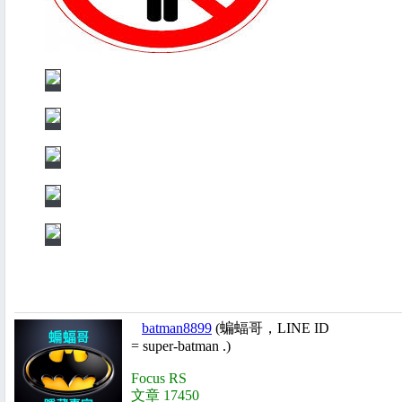
batman8899
(蝙蝠哥，LINE ID
= super-batman .)
Focus RS
文章 17450