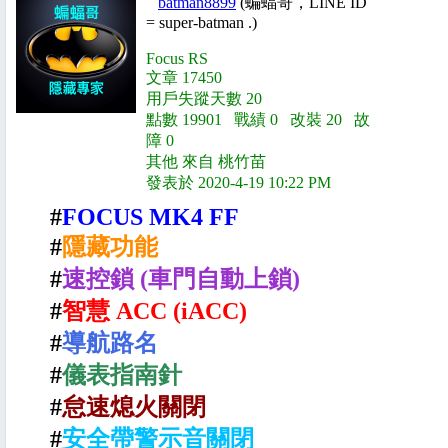
batman8899
(蝙蝠哥，LINE ID
= super-batman .)
Focus RS
文章 17450
用戶失蹤天數 20
點數 19901 戰績 0 改裝 20 故
障 0
其他 來自 桃竹苗
發表於 2020-4-19 10:22 PM
#
FOCUS MK4 FF
#
隱藏功能
#
速控鎖 (車門自動上鎖)
#
智慧 ACC (iACC)
#
導航路名
#
儀表指南針
#
怠速熄火關閉
#
安全帶警示音關閉