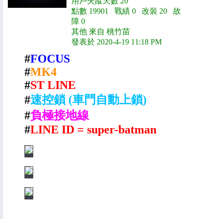
用戶失蹤天數 20
點數 19901 戰績 0 改裝 20 故
障 0
其他 來自 桃竹苗
發表於 2020-4-19 11:18 PM
#
FOCUS
#
MK4
#
ST LINE
#
速控鎖 (車門自動上鎖)
#
負極接地線
#
LINE ID = super-batman