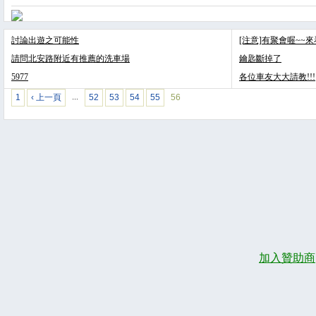
討論出遊之可能性
[注意]有聚會喔~~
請問北安路附近有推薦的洗車場
鑰匙斷掉了
5977
各位車友大大請教!!!
1
‹ 上一頁
52
53
54
55
56
…
加入贊助商