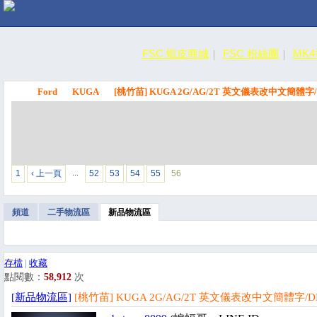
FSC 蝦皮商城
FSC 粉絲團
MK
Ford
KUGA
[桃竹苗] KUGA 2G/AG/2T 英文儀表改中文簡體字/
FSC
1
‹ 上一頁
52
53
54
55
56
…
頻道
二手物流區
新品物流區
存檔
|
收藏
點閱數：
58,912
次
[新品物流區]
[桃竹苗] KUGA 2G/AG/2T 英文儀表改中文簡體字/D