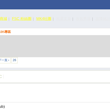
皮商城
FSC 粉絲團
MK4社團
精選文章
改裝秀場
故障統
樓LDS專區
下一頁 ›
26
C
ub)