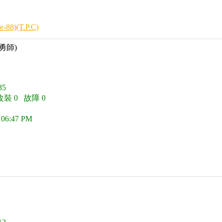
8)(T.P.C)
勇師)
5
改裝 0 故障 0
 06:47 PM