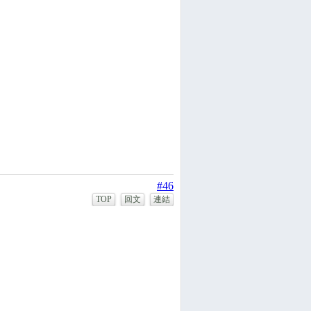
#46
TOP
回文
連結