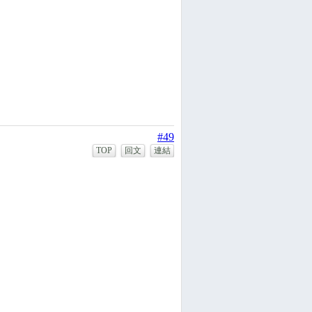
#49
TOP
回文
連結