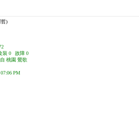
阿哲)
2
改裝 0 故障 0
自 桃園 鶯歌
 07:06 PM