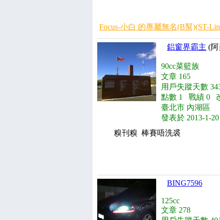
Focus-小白 的專屬無名(B幫)(ST-Line-8
鋁窗界霸主
(阿
90cc菜籃族
文章 165
用戶失蹤天數 343
點數 1 戰績 0 
臺北市 內湖區
發表於 2013-1-20
糗刊糗 棒賽唔洗裘
BING7596
125cc
文章 278