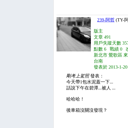
239-阿哲
(TY-
版主
文章 491
用戶失蹤天數 357
點數 6 戰績 0 
新北市 鶯歌區 來
台南
發表於 2013-1-20
剛考上駕照
發表：
今天帶1包水泥蓋一下...
話說下午在碧潭...被人 ...
哈哈哈！
後車箱沒關沒發現？