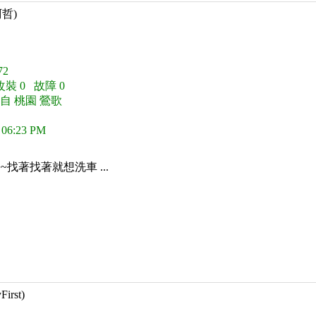
阿哲)
2
改裝 0 故障 0
自 桃園 鶯歌
 06:23 PM
找著找著就想洗車 ...
First)