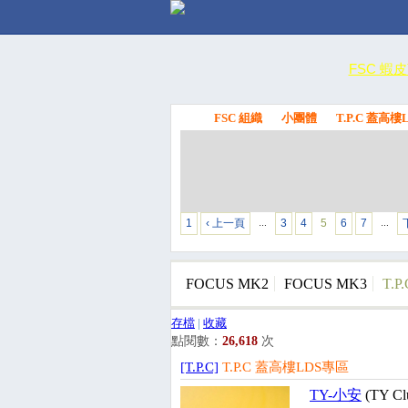
FSC 蝦
FSC 組織
小團體
T.P.C 蓋高
FSC
1
‹ 上一頁
3
4
5
6
7
…
…
FOCUS MK2
FOCUS MK3
T.P.
存檔
|
收藏
點閱數：
26,618
次
[T.P.C]
T.P.C 蓋高樓LDS專區
TY-小安
(TY Cl