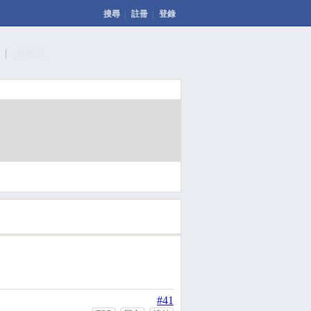
搜尋
註冊
登錄
計
車研究
發表文章
投票
回應此文章
#41