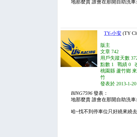
地那麼貴 誰會在那開自助洗車:
TY-小安
(TY Cl
版主
文章 742
用戶失蹤天數 372
點數 1 戰績 0 
桃園縣 蘆竹鄉 
竹
發表於 2013-1-20
BING7596
發表：
地那麼貴 誰會在那開自助洗車:
哈~找不到停車位只好繞來繞去