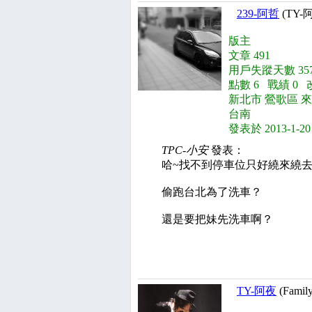
239-阿哲
(TY-
版主
文章 491
用戶失蹤天數 357
點數 6 戰績 0 
新北市 鶯歌區 來
台南
發表於 2013-1-20
TPC-小安
發表：
哈~找不到停車位只好繞來繞去~
偷跑台北為了洗車？
還是要把妹先洗車啊？
TY-阿夜
(Family