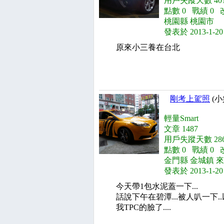
用戶失蹤天數 401
點數 0 戰績 0 
桃園縣 桃園市
發表於 2013-1-20
原來小三養在台北
剛考上駕照
(小
輕量Smart
文章 1487
用戶失蹤天數 286
點數 0 戰績 0 
金門縣 金城鎮 
發表於 2013-1-20
今天帶1包水泥蓋一下...
話說下午在碧潭...被人叭一下..以為
我TPC的臉了....