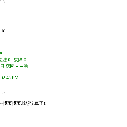
15
ub)
9
改裝 0 故障 0
來自 桃園←→新
 02:45 PM
15
~找著找著就想洗車了!!