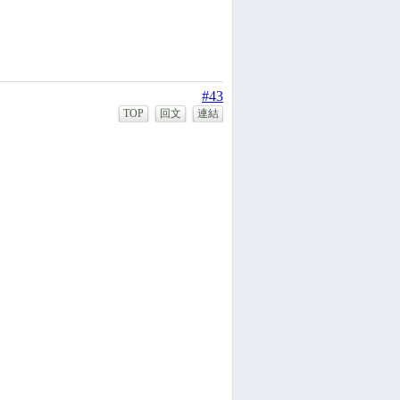
#43
TOP
回文
連結