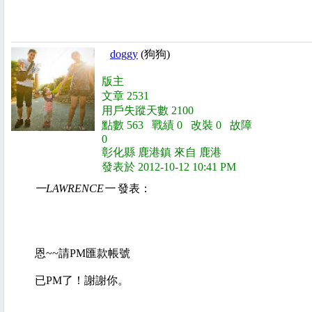
doggy
(狗狗)
版主
文章 2531
用戶失蹤天數 2100
點數 563 戰績 0 改裝 0 故障
0
彰化縣 鹿港鎮 來自 鹿港
發表於 2012-10-12 10:41 PM
一LAWRENCE一
發表：
恩~~請PM匯款帳號
已PM了！謝謝你。