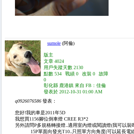
sumole
(阿倫)
版主
文章 4024
用戶失蹤天數 2130
點數 534 戰績 0 改裝 0 故障
0
彰化縣 鹿港鎮 來自 FB：佳倫
發表於 2012-10-31 01:00 AM
q0926076586
發表：
您好!我的車是2011年5D
我想買1156腳位倒車燈 CREE R3*2
另外請問
P多規格轉接燈..適用室內燈或閱讀燈(我可以裝嗎
15P單面向發光T10..只照單方向角度(可以延長電線