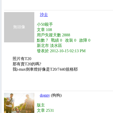
沙士
小50殺手
無頭像
文章 108
用戶失蹤天數 2888
點數 7 戰績 0 改裝 0 故障 0
新北市 淡水區
發表於 2012-10-15 02:13 PM
照片有T20
那有賣T20的嗎?
我i-max倒車燈好像是T20/7440規格耶
doggy
(狗狗)
版主
文章 2531