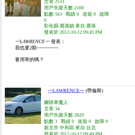
文章 2531
用戶失蹤天數 2100
點數 563 戰績 0 改裝 0 故障
0
彰化縣 鹿港鎮 來自 鹿港
發表於 2012-10-12 09:45 PM
一LAWRENCE一
發表：
我也要2顆~~~~~~~~
要用寄的嗎？
一LAWRENCE一
(勞倫斯)
腳踏車魔人
文章 34
用戶失蹤天數 2820
點數 3 戰績 0 改裝 0 故障 0
新北市 中和區 來自 台北
發表於 2012-10-12 09:49 PM