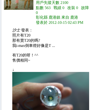
用戶失蹤天數 2100
點數 563 戰績 0 改裝 0 故障
0
彰化縣 鹿港鎮 來自 鹿港
發表於 2012-10-15 02:43 PM
沙士
發表：
照片有T20
那有賣T20的嗎?
我i-max倒車燈好像是T ...
有T20的呀！^^
售價相同~
↓