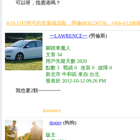
可以呀，指鹿港嗎？
4/10-11行程可約安裝或自取，阿倫0936236730。((4/6-4/15
一LAWRENCE一
(勞倫斯)
腳踏車魔人
文章 34
用戶失蹤天數 2820
點數 3 戰績 0 改裝 0 故障 0
新北市 中和區 來自 台北
發表於 2012-10-12 09:26 PM
我也要2顆~~~~~~~~
lawrence
doggy
(狗狗)
版主