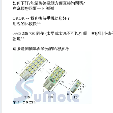
如何下訂?能留聯絡電話方便直接詢問嗎?
在麻煩您回覆一下 謝謝
OKOK~~ 我直接留手機給您好了
用說的比較快^^
0936-236-730 阿倫 (太早或太晚不可以打喔！會吵到小孩
謝啦^^
這張是側插單面發光的給您參考