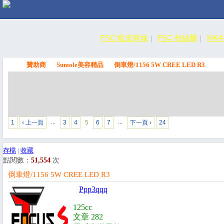
FSC 蝦皮商城
FSC 粉絲團
MK
贊助商
Sumole美容精品
倒車燈/1156 5W CREE LED R3
FSC
1
‹ 上一頁
3
4
5
6
7
下一頁 ›
24
…
…
存檔
|
收藏
點閱數：
51,554
次
倒車燈/1156 5W CREE LED R3
Ppp3qqq
125cc
文章 282