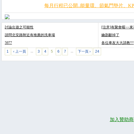
每月行程已公開..能量環、節氣門墊片、KP
討論出遊之可能性
[注意]有聚會喔~~
請問北安路附近有推薦的洗車場
鑰匙斷掉了
5977
各位車友大大請教!!!
1
‹ 上一頁
3
4
5
6
7
下一頁 ›
24
…
…
加入贊助商