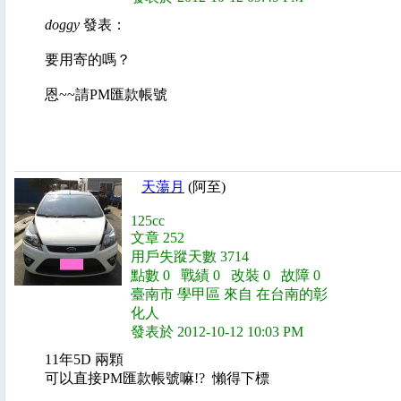
doggy
發表：
要用寄的嗎？
恩~~請PM匯款帳號
天蕩月
(阿至)
125cc
文章 252
用戶失蹤天數 3714
點數 0 戰績 0 改裝 0 故障 0
臺南市 學甲區 來自 在台南的彰
化人
發表於 2012-10-12 10:03 PM
11年5D 兩顆
可以直接PM匯款帳號嘛!? 懶得下標