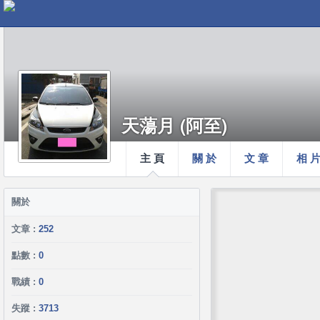
天蕩月 (阿至)
主 頁
關 於
文 章
相 
關於
文章 :
252
點數 :
0
戰績 :
0
失蹤 :
3713