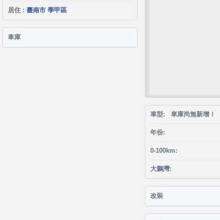
居住 :
臺南市 學甲區
車庫
車型: 車庫尚無新增！
年份:
0-100km:
大鵬灣:
改裝