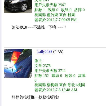
用戶失蹤天數 2567
點數 1 戰績 0 改裝 0 故障 0
桃園縣 蘆竹鄉 來自 桃園
發表於 2012-7-7 09:05 PM
無法參加~~~不過推一下唷 ~~~!!
bally5438
(ㄚ德)
版主
文章 2378
用戶失蹤天數 3711
點數 152 戰績 0 改裝 0 故障
0
桃園縣 楊梅鎮 來自 彰化+桃園
發表於 2012-7-8 12:48 AM
靜靜的推呀推~~挖勒推呀推!