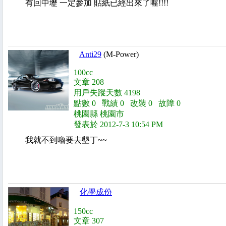
有回中壢 一定參加 貼紙已經出來了喔!!!!
Anti29
(M-Power)
100cc
文章 208
用戶失蹤天數 4198
點數 0 戰績 0 改裝 0 故障 0
桃園縣 桃園市
發表於 2012-7-3 10:54 PM
我就不到嚕要去墾丁~~
化學成份
150cc
文章 307