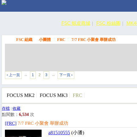
FSC 蝦皮商城
FSC 粉絲團
MK
FSC 組織
小團體
FRC
7/7 FRC 小聚會 舉辦成功
FSC
‹ 上一頁
1
2
3
下一頁 ›
…
…
FOCUS MK2
FOCUS MK3
FRC
存檔
|
收藏
點閱數：
6,534
次
[FRC]
7/7 FRC 小聚會 舉辦成功
a81510555
(小潘)