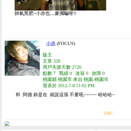
帥氣黑肥~小赤也....麥擱騙呀!!
小赤
(FOCUS)
版主
文章 328
用戶失蹤天數 2720
點數 7 戰績 0 改裝 0 故障 0
桃園縣 桃園市 來自 桃園-桃園市
發表於 2012-7-8 11:02 PM
幹 阿德 妳是在 就說這張 不要吼><~~~ 哈哈哈~
FRC