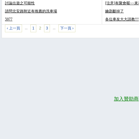
討論出遊之可能性
[注意]有聚會喔~~
請問北安路附近有推薦的洗車場
鑰匙斷掉了
5977
各位車友大大請教!!!
‹ 上一頁
1
2
3
下一頁 ›
…
…
加入贊助商