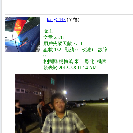
bally5438
(ㄚ德)
版主
文章 2378
用戶失蹤天數 3711
點數 152 戰績 0 改裝 0 故障
0
桃園縣 楊梅鎮 來自 彰化+桃園
發表於 2012-7-8 11:54 AM