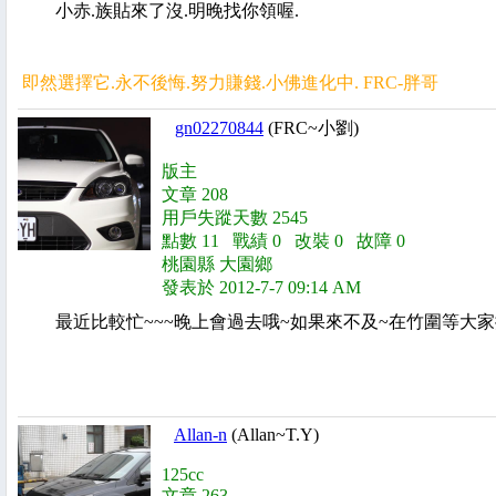
小赤.族貼來了沒.明晚找你領喔.
即然選擇它.永不後悔.努力賺錢.小佛進化中. FRC-胖哥
gn02270844
(FRC~小劉)
版主
文章 208
用戶失蹤天數 2545
點數 11 戰績 0 改裝 0 故障 0
桃園縣 大園鄉
發表於 2012-7-7 09:14 AM
最近比較忙~~~晚上會過去哦~如果來不及~在竹圍等大家
Allan-n
(Allan~T.Y)
125cc
文章 263