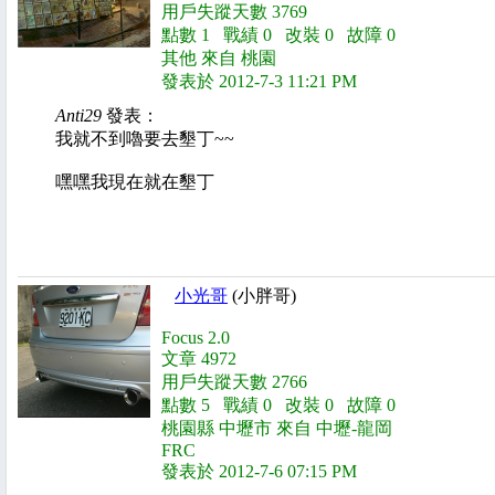
用戶失蹤天數 3769
點數 1 戰績 0 改裝 0 故障 0
其他 來自 桃園
發表於 2012-7-3 11:21 PM
Anti29
發表：
我就不到嚕要去墾丁~~
嘿嘿我現在就在墾丁
小光哥
(小胖哥)
Focus 2.0
文章 4972
用戶失蹤天數 2766
點數 5 戰績 0 改裝 0 故障 0
桃園縣 中壢市 來自 中壢-龍岡
FRC
發表於 2012-7-6 07:15 PM