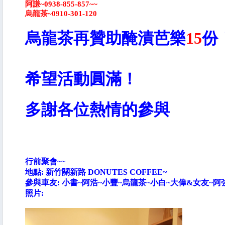
阿謙~0938-855-857~~
烏龍茶~0910-301-120
烏龍茶再贊助醃漬芭樂
15
份
希望活動圓滿！
多謝各位熱情的參與
行前聚會~~
地點: 新竹關新路 DONUTES COFFEE~
參與車友: 小書~阿浩~小豐~烏龍茶~小白~大偉&女友~阿
照片: