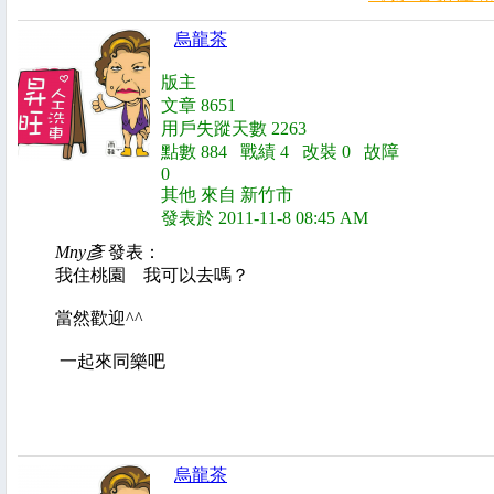
烏龍茶
版主
文章 8651
用戶失蹤天數 2263
點數 884 戰績 4 改裝 0 故障
0
其他 來自 新竹市
發表於 2011-11-8 08:45 AM
Mny彥
發表：
我住桃園 我可以去嗎？
當然歡迎^^
一起來同樂吧
烏龍茶