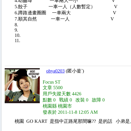
4.幼齒瑋 一車兩大一小
5.餃子 一車一人（人數暫定）
6.蹲路邊畫圈圈 一車兩大
7.順其自然 一車一人 
8.
9.
10.
11.
ohya0203
(匿小釜‵)
Focus ST
文章 5500
用戶失蹤天數 4426
點數 0 戰績 0 改裝 0 故障 0
桃園縣 桃園市
發表於 2011-11-8 12:05 AM
桃園 GO KART 是指中正路尾那間嘛?? 是的話 小