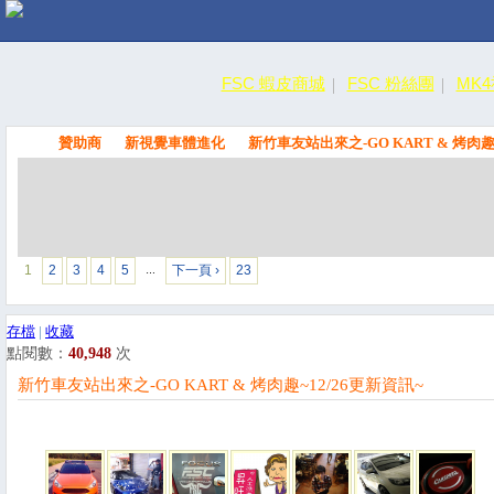
FSC 蝦皮商城
FSC 粉絲團
MK
贊助商
新視覺車體進化
新竹車友站出來之-GO KART & 烤肉趣
FSC
1
2
3
4
5
下一頁 ›
23
…
存檔
|
收藏
點閱數：
40,948
次
新竹車友站出來之-GO KART & 烤肉趣~12/26更新資訊~