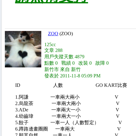
ZOO
(ZOO)
125cc
文章 288
用戶失蹤天數 4879
點數 0 戰績 0 改裝 0 故障 0
新竹市 來自 新竹
發表於 2011-11-8 05:09 PM
ID 人數 GO KART比賽 
1.阿謙 一車兩大兩小 
2.烏龍茶 一車兩大兩小
3.ADe 一車兩大一小
4.幼齒瑋 一車兩大一小
5.餃子 一車一人（人數暫定）
6.蹲路邊畫圈圈 一車兩大
7.順其自然 一車一人 