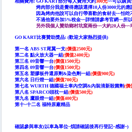
相關費用: GO KART部分每人費用大約
300元
~~可以購買
烤肉部分我是覺得應該選擇10人份3000元的應該
因為烤肉他說可以自行帶喜歡的食材去~~
怕吃
不過他要外加5%稅金~~詳情請參考官網~~所以
另外我個人贊助鄉村坑窯兩份~~大約20人份~~
GO KART比賽贊助獎品: (歡迎大家熱烈提供)
第一名 ABS ST尾翼一支
(價值2500元)
(新視
第二名 點火放大器一組
(價值2400元)
(昇旺美
第三名 09音響一台
(價值1500元)
(小書(中
第四名 09音響一台
(價值1500元)
(新竹福特香
第五名 塑膠板件還原劑&染色劑一組
(價值900元)
(昇
第六名 日行燈一組
(價值700元)
(新視覺
第七名 WURTH 德國福士車內空調&內裝清新殺菌劑
(價
第八名 SPARCO頭枕一組
(價值500元)
(新視
第九名 鷹眼燈一組
(價值400元)
(新視覺
第十~十二名 福特原廠精品 (新竹
確認參與車友(以車為單位~煩請確認後再行登記~感謝~)