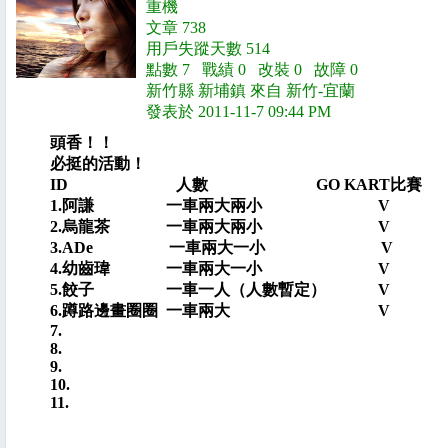
重機
文章 738
用戶失蹤天數 514
點數 7 戰績 0 改裝 0 故障 0
新竹縣 新埔鎮 來自 新竹-宜蘭
發表於 2011-11-7 09:44 PM
頭香！！
必挺的活動！
ID 人數 GO KART比賽 
1.阿謙 一車兩大兩小 
2.烏龍茶 一車兩大兩小 
3.ADe 一車兩大一小
4.幼齒瑋 一車兩大一小 
5.餃子 一車一人（人數暫定）
6.蹲路邊畫圈圈 一車兩大
7.
8.
9.
10.
11.