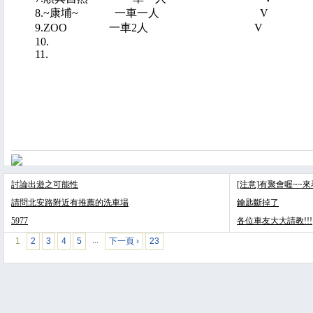
8.~康埔~ 一車一人 
9.ZOO 一車2人 
10.
11.
討論出遊之可能性
[注意]有聚會喔~~
請問北安路附近有推薦的洗車場
鑰匙斷掉了
5977
各位車友大大請教!!!
1
2
3
4
5
下一頁 ›
23
…