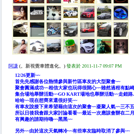
阿謙
(。新視覺車體進化。)
發表於 2011-11-7 09:07 PM
12/26更新~~
首先先感謝各位熱情參與新竹區車友的大型聚會~~
聚會圓滿成功~~相信大家也玩得很開心~~雖然過程有點崎
集合場地舉辦活動~~GO KART場地也舉辦活動~~走錯路.........
哈哈~~現在想齊來還很好笑~~
有車友說接下來希望藉由這次的聚會~~凝聚人氣~~三不
所以日後我會跟大家討論看看~~最近一次應該會辦在二月份
有興趣的請期待嚕~~黑黑~~
另外~~由於這次天氣轉冷~~有些車友臨時取消了參與~~