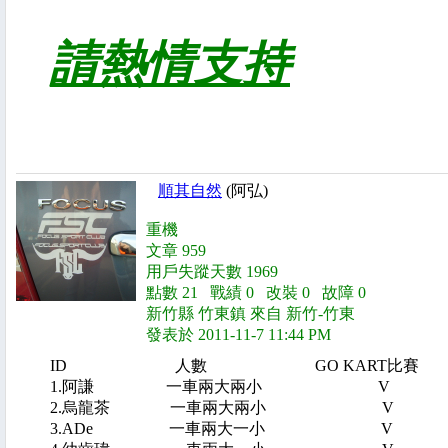
請熱情支持
順其自然
(阿弘)
重機
文章 959
用戶失蹤天數 1969
點數 21 戰績 0 改裝 0 故障 0
新竹縣 竹東鎮 來自 新竹-竹東
發表於 2011-11-7 11:44 PM
ID 人數 GO KART比賽 
1.阿謙 一車兩大兩小 
2.烏龍茶 一車兩大兩小
3.ADe 一車兩大一小