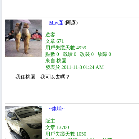
Mny彥
(阿彥)
遊客
文章 671
用戶失蹤天數 4959
點數 0 戰績 0 改裝 0 故障 0
來自 桃園
發表於 2011-11-8 01:24 AM
我住桃園 我可以去嗎？
~康埔~
版主
文章 13700
用戶失蹤天數 1050