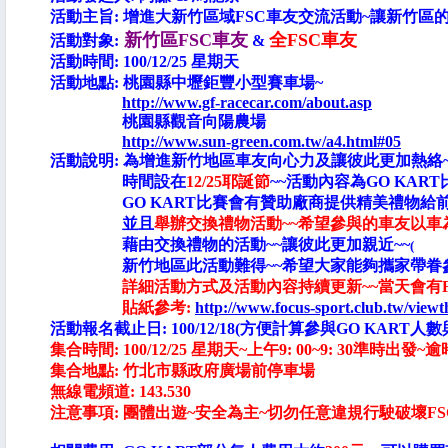
活動主旨: 增進大新竹區域FSC車友交流活動~讓新竹區
新竹區FSC車友
全FSC車友
活動對象:
&
活動時間: 100/12/25 星期天
活動地點: 桃園縣中壢鉅豐小型賽車場~
http://www.gf-racecar.com/about.asp
桃園縣觀音向陽農場
http://www.sun-green.com.tw/a4.html#05
活動說明: 為增進新竹地區車友向心力及讓彼此更加熱絡
時間設在
12/25耶誕節
~~活動內容為GO KAR
GO KART比賽會有贊助廠商提供精美禮物給前幾
並且
舉辦交換禮物活動~~希望參與的車友以車為
藉由交換禮物的活動~~讓彼此更加親近~~
拿到
(
新竹地區此活動難得~~希望大家能夠攜家帶眷參
詳細活動方式及活動內容持續更新~~當天會有
貼紙參考:
http://www.focus-sport.club.tw/vi
活動報名截止日: 100/12/18(方便計算參與GO KART
集合
時間: 100/12/25 星期天~上午9: 00~9: 30準時出發~
集合地點: 竹北市縣政府廣場前停車場
無線電頻道: 143.530
注意事項:
團體出遊~安全為主~切勿任意違規行駛破壞FS