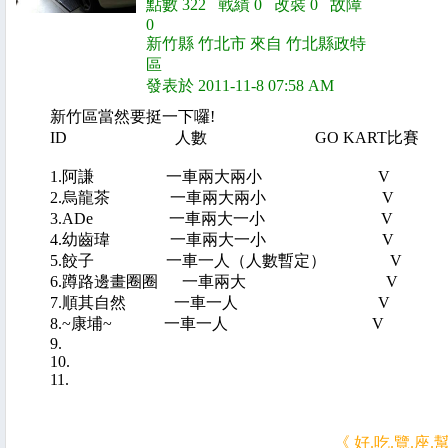
點數 322 戰績 0 改裝 0 故障
0
新竹縣 竹北市 來自 竹北縣政特
區
發表於 2011-11-8 07:58 AM
新竹區當然要挺一下囉!
ID 人數 GO KART比賽 
1.阿謙 一車兩大兩小 
2.烏龍茶 一車兩大兩小
3.ADe 一車兩大一小
4.幼齒瑋 一車兩大一小
5.餃子 一車一人（人數暫定）
6.蹲路邊畫圈圈 一車兩大
7.順其自然 一車一人 
8.~康埔~ 一車一人 
9.
10.
11.
《 好.吃.覽.