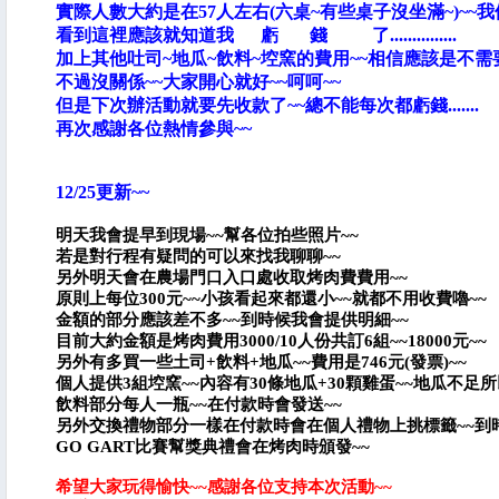
實際人數大約是在57人左右(六桌~有些桌子沒坐滿~)~~我們
看到這裡應該就知道我 虧 錢 了...............
加上其他吐司~地瓜~飲料~埪窯的費用~~相信應該是不需
不過沒關係~~大家開心就好~~呵呵~~
但是下次辦活動就要先收款了~~總不能每次都虧錢.......
再次感謝各位熱情參與~~
12/25更新~~
明天我會提早到現場~~幫各位拍些照片~~
若是對行程有疑問的可以來找我聊聊~~
另外明天會在農場門口入口處收取烤肉費費用~~
原則上每位300元~~小孩看起來都還小~~就都不用收費嚕~~
金額的部分應該差不多~~到時候我會提供明細~~
目前大約金額是烤肉費用3000/10人份共訂6組~~18000元~~
另外有多買一些土司+飲料+地瓜~~費用是746元(發票)~~
個人提供3組埪窯~~內容有30條地瓜+30顆雞蛋~~地瓜不足
飲料部分每人一瓶~~在付款時會發送~~
另外交換禮物部分一樣在付款時會在個人禮物上挑標籤~~到
GO GART比賽幫獎典禮會在烤肉時頒發~~
希望大家玩得愉快~~感謝各位支持本次活動~~