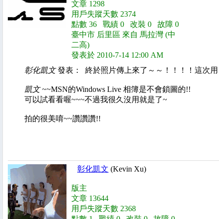
文章 1298
用戶失蹤天數 2374
點數 36 戰績 0 改裝 0 故障 0
臺中市 后里區 來自 馬拉灣 (中
二高)
發表於 2010-7-14 12:00 AM
彰化凱文
發表： 終於照片傳上來了～～！！！！這次用 .
凱文
~~MSN的Windows Live 相簿是不會鎖圖的!!
可以試看看喔~~~不過我很久沒用就是了~
拍的很美唷~~讚讚讚!!
彰化凱文
(Kevin Xu)
版主
文章 13644
用戶失蹤天數 2368
點數 1 戰績 0 改裝 0 故障 0