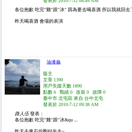
發表於 2010-7-12 08:49 AM
各位抱歉 吃完"雞"跟"冰" 因為要去喝喜酒 所以我就回去
昨天喝喜酒 會場的表演
油漆龜
版主
文章 1390
用戶失蹤天數 1890
點數 6 戰績 0 改裝 0 故障 0
臺中市 北屯區 來自 台中北屯
發表於 2010-7-12 09:38 AM
路人伍
發表：
各位抱歉 吃完"雞"跟"冰&qu ...
昨天去東石你剛好先走~