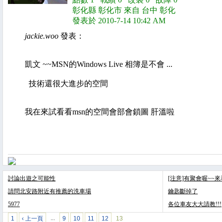
彰化縣 彰化市 來自 台中 彰化
發表於 2010-7-14 10:42 AM
jackie.woo
發表：
凱文 ~~MSN的Windows Live 相簿是不會 ...
技術還很大進步的空間
我在來試看看msn的空間會部會鎖圖 肝溫啦
討論出遊之可能性
[注意]有聚會喔~~
請問北安路附近有推薦的洗車場
鑰匙斷掉了
5977
各位車友大大請教!!!
1
‹ 上一頁
9
10
11
12
13
…