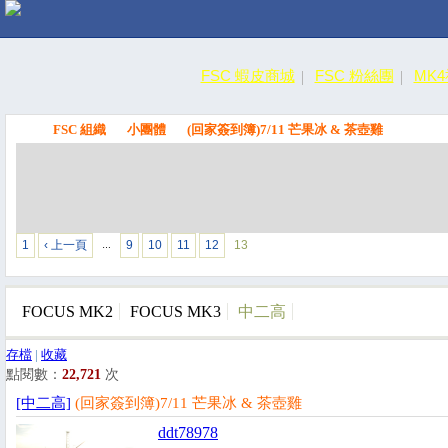
FSC 蝦皮商城
FSC 粉絲團
MK
FSC 組織
小團體
(回家簽到簿)7/11 芒果冰 & 茶壺雞
FSC
1
‹ 上一頁
9
10
11
12
13
…
FOCUS MK2
FOCUS MK3
中二高
存檔
|
收藏
點閱數：
22,721
次
[中二高]
(回家簽到簿)7/11 芒果冰 & 茶壺雞
ddt78978