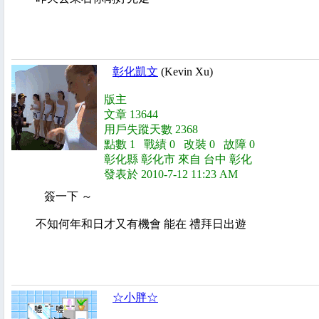
彰化凱文
(Kevin Xu)
版主
文章 13644
用戶失蹤天數 2368
點數 1 戰績 0 改裝 0 故障 0
彰化縣 彰化市 來自 台中 彰化
發表於 2010-7-12 11:23 AM
簽一下 ～
不知何年和日才又有機會 能在
禮拜日出遊
☆小胖☆