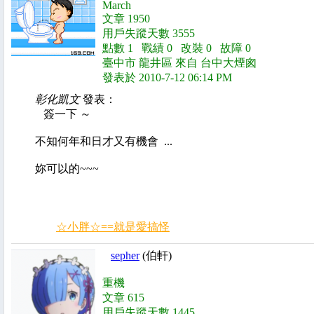
March
文章 1950
用戶失蹤天數 3555
點數 1 戰績 0 改裝 0 故障 0
臺中市 龍井區 來自 台中大煙囪
發表於 2010-7-12 06:14 PM
彰化凱文
發表：
簽一下 ～
不知何年和日才又有機會 ...
妳可以的~~~
☆小胖☆==就是愛搞怪
sepher
(伯軒)
重機
文章 615
用戶失蹤天數 1445