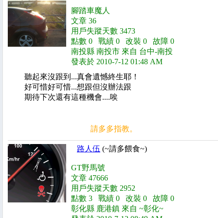
腳踏車魔人
文章 36
用戶失蹤天數 3473
點數 0 戰績 0 改裝 0 故障 0
南投縣 南投市 來自 台中-南投
發表於 2010-7-12 01:48 AM
聽起來沒跟到...真會遺憾終生耶！
好可惜好可惜...想跟但沒辦法跟
期待下次還有這種機會....唉
請多多指教。
路人伍
(~請多餵食~)
GT野馬號
文章 47666
用戶失蹤天數 2952
點數 3 戰績 0 改裝 0 故障 0
彰化縣 鹿港鎮 來自 ~彰化~