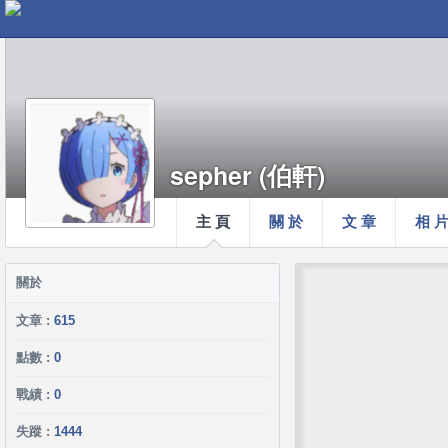
sepher (伯軒)
主 頁
關 於
文 章
相 
關於
文章 :
615
點數 :
0
戰績 :
0
失蹤 :
1444