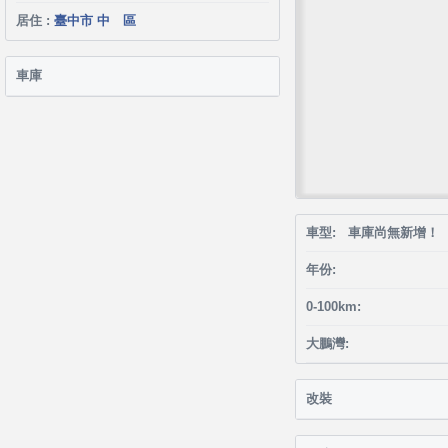
居住 :
臺中市 中 區
車庫
車型: 車庫尚無新增！
年份:
0-100km:
大鵬灣:
改裝