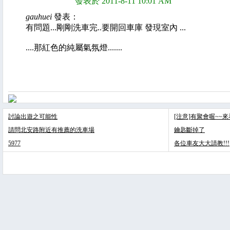
發表於 2011-8-11 10:01 AM
gauhuei
發表：
有問題...剛剛洗車完..要開回車庫 發現室內 ...
....那紅色的純屬氣氛燈.......
討論出遊之可能性
[注意]有聚會喔~~
請問北安路附近有推薦的洗車場
鑰匙斷掉了
5977
各位車友大大請教!!!