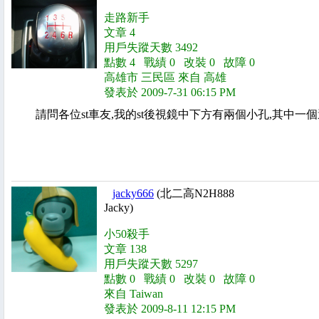
走路新手
文章 4
用戶失蹤天數 3492
點數 4 戰績 0 改裝 0 故障 0
高雄市 三民區 來自 高雄
發表於 2009-7-31 06:15 PM
請問各位st車友,我的st後視鏡中下方有兩個小孔,其中一個
jacky666
(北二高N2H888
Jacky)
小50殺手
文章 138
用戶失蹤天數 5297
點數 0 戰績 0 改裝 0 故障 0
來自 Taiwan
發表於 2009-8-11 12:15 PM