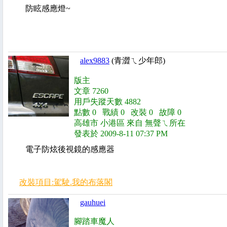
防眩感應燈~
alex9883
(青澀ㄟ少年郎)
版主
文章 7260
用戶失蹤天數 4882
點數 0 戰績 0 改裝 0 故障 0
高雄市 小港區 來自 無聲ㄟ所在
發表於 2009-8-11 07:37 PM
電子防炫後視鏡的感應器
改裝項目:駕駛.我的布落閣
gauhuei
腳踏車魔人