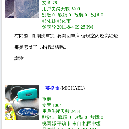
文章 78
用戶失蹤天數 3409
點數 0 戰績 0 改裝 0 故障 0
彰化縣 彰化市
發表於 2011-8-4 09:25 PM
有問題...剛剛洗車完..要開回車庫 發現室內燈亮紅燈..
那是怎麼了...哪裡出錯嗎..
謝謝
英格蘭
(MICHAEL)
重機
文章 1064
用戶失蹤天數 2484
點數 2 戰績 0 改裝 0 故障 0
桃園縣 平鎮市 來自 桃園中壢