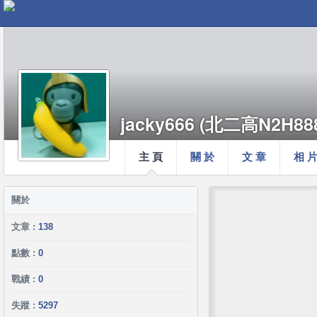
jacky666 (北二高N2H888
主 頁
關 於
文 章
相 
關於
文章 :
138
點數 :
0
戰績 :
0
失蹤 :
5297