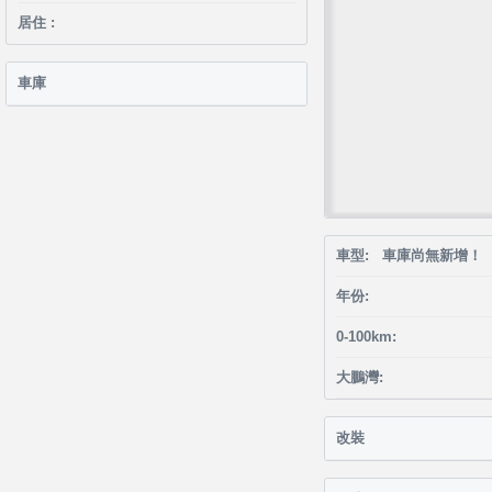
居住 :
車庫
車型: 車庫尚無新增！
年份:
0-100km:
大鵬灣:
改裝