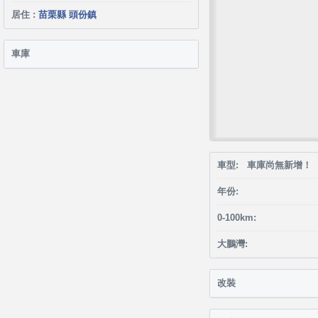
居住 :
苗栗縣 頭份鎮
車庫
車型: 車庫尚無新增！
年份:
0-100km:
大鵬灣:
改裝