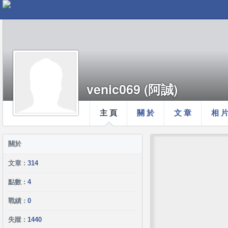
venic069 (阿誠)
主 頁
關 於
文 章
相 
關於
文章 :
314
點數 :
4
戰績 :
0
失蹤 :
1440