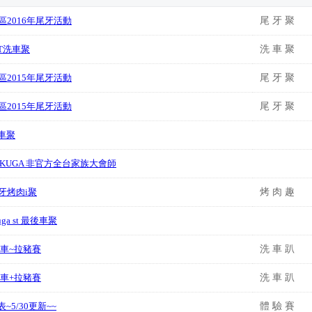
南區2016年尾牙活動
尾 牙 聚
ST洗車聚
洗 車 聚
南區2015年尾牙活動
尾 牙 聚
南區2015年尾牙活動
尾 牙 聚
車聚
KUGA 非官方全台家族大會師
尾牙烤肉i聚
烤 肉 趣
uga st 最後車聚
 洗車~拉豬賽
洗 車 趴
 洗車+拉豬賽
洗 車 趴
~5/30更新~~
體 驗 賽