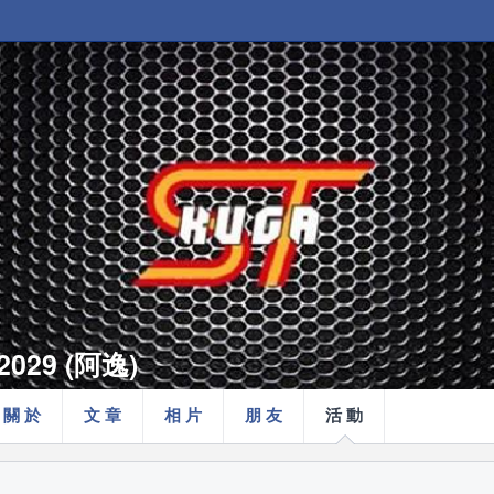
2029 (阿逸)
關 於
文 章
相 片
朋 友
活 動