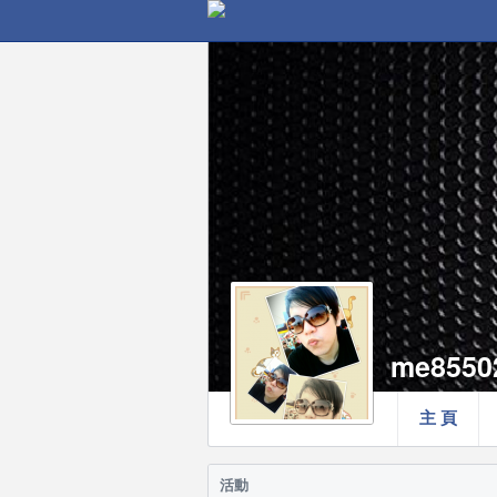
me8550
主 頁
活動