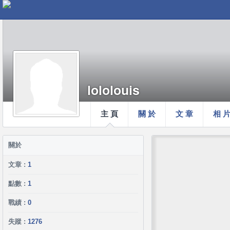
lololouis
主 頁
關 於
文 章
相 
關於
文章 :
1
點數 :
1
戰績 :
0
失蹤 :
1276