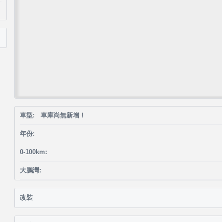
車型: 車庫尚無新增！
年份:
0-100km:
大鵬灣:
改裝