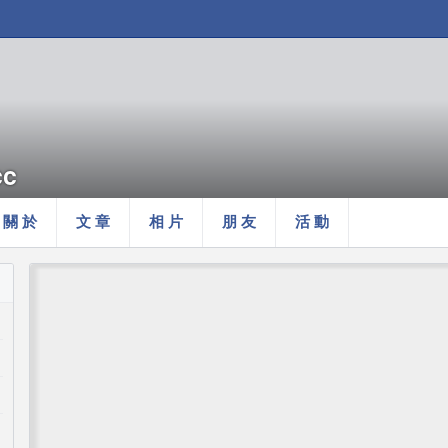
cc
關 於
文 章
相 片
朋 友
活 動