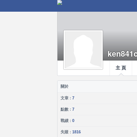
ken841
主 頁
關於
文章 :
7
點數 :
7
戰績 :
0
失蹤 :
1816