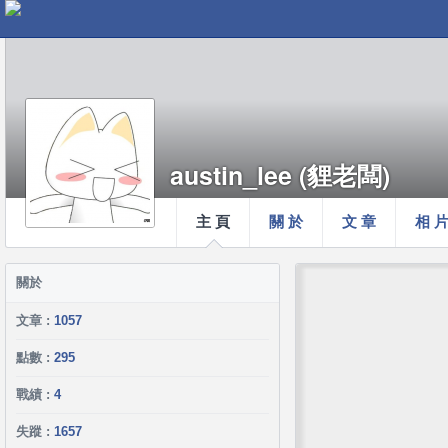
austin_lee (貍老闆)
主 頁
關 於
文 章
相 
關於
文章 :
1057
點數 :
295
戰績 :
4
失蹤 :
1657