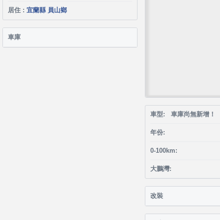
居住 :
宜蘭縣 員山鄉
車庫
車型: 車庫尚無新增！
年份:
0-100km:
大鵬灣:
改裝