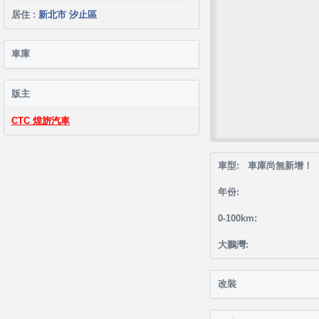
居住 :
新北市 汐止區
車庫
版主
CTC 煌旂汽車
車型: 車庫尚無新增！
年份:
0-100km:
大鵬灣:
改裝