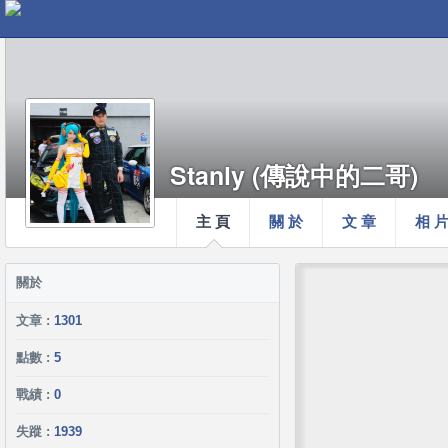
Stanly (傳說中的二哥)
主 頁
關 於
文 章
相 
關於
文章 :
1301
點數 :
5
戰績 :
0
失蹤 :
1939