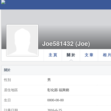
Joe581432 (Joe)
主 頁
關 於
文 章
相 
關於
性別
男
居住地區
彰化縣 福興鄉
生日
0000-00-00
註冊日期
2016-6-25