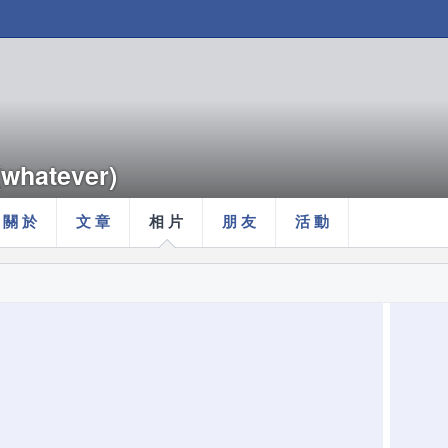
(whatever)
關 於
文 章
相 片
朋 友
活 動