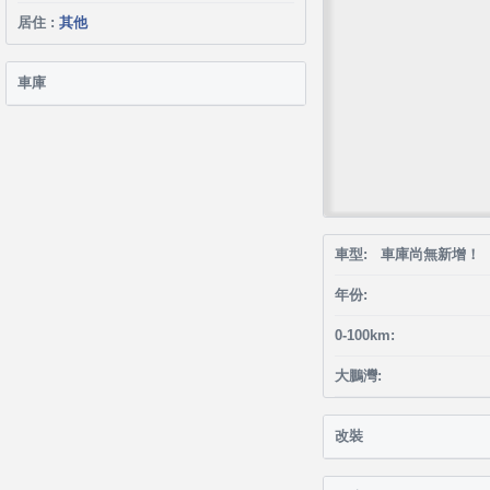
居住 :
其他
車庫
車型: 車庫尚無新增！
年份:
0-100km:
大鵬灣:
改裝