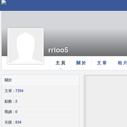
rrloo5
主 頁
關 於
文 章
相 
關於
文章 :
7354
點數 :
2
戰績 :
0
失蹤 :
834