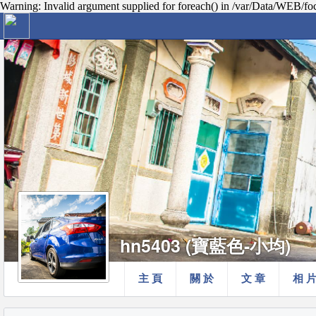
Warning: Invalid argument supplied for foreach() in /var/Data/WEB/fo
hn5403 (寶藍色-小均)
主 頁
關 於
文 章
相 