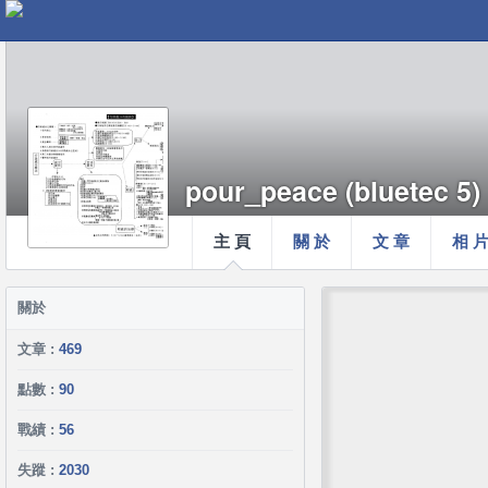
pour_peace (bluetec 5)
主 頁
關 於
文 章
相 
關於
文章 :
469
點數 :
90
戰績 :
56
失蹤 :
2030