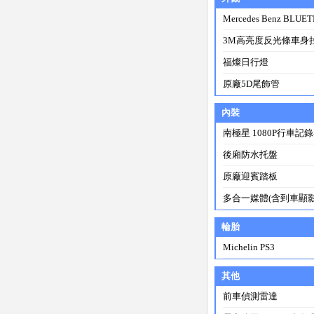
Mercedes Benz BLU
3M高亮度反光條車身
福燦日行燈
原廠5D尾飾管
內裝
南極星 1080P行車記
後廂防水托盤
原廠迎賓踏板
多合一媒體(含到車顯影
輪胎
Michelin PS3
其他
前車偵測雷達