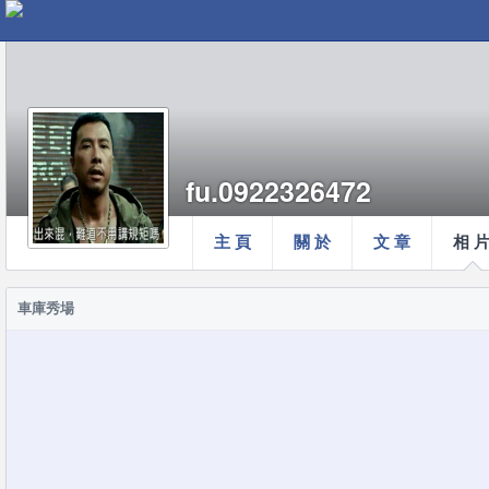
fu.0922326472
主 頁
關 於
文 章
相 
車庫秀場