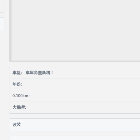
車型: 車庫尚無新增！
年份:
0-100km:
大鵬灣:
改裝