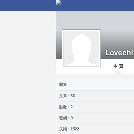
Lovechi
主 頁
關於
文章 :
36
點數 :
2
戰績 :
0
失蹤 :
1522