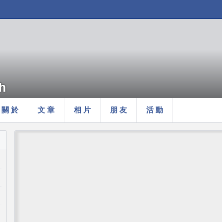
h
關 於
文 章
相 片
朋 友
活 動