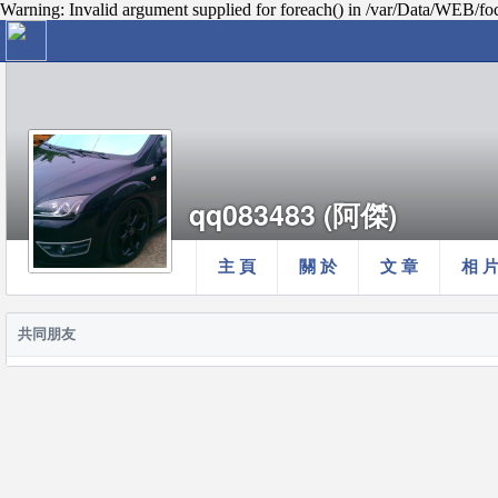
Warning: Invalid argument supplied for foreach() in /var/Data/WEB/fo
qq083483 (阿傑)
主 頁
關 於
文 章
相 
共同朋友