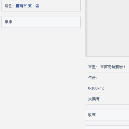
居住 :
臺南市 東 區
車庫
車型: 車庫尚無新增！
年份:
0-100km:
大鵬灣:
改裝