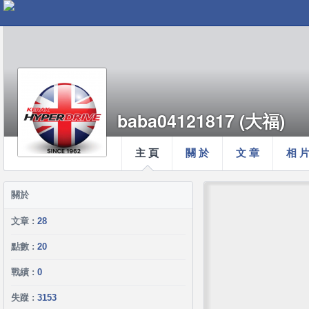
baba04121817 (大福)
主 頁
關 於
文 章
相 
關於
文章 :
28
點數 :
20
戰績 :
0
失蹤 :
3153