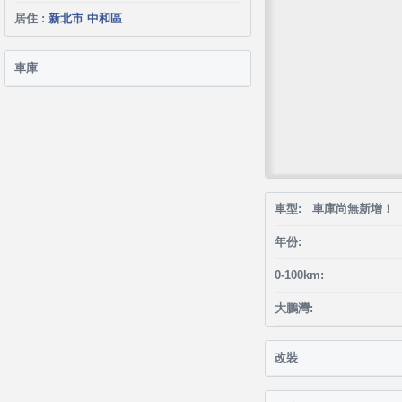
居住 :
新北市 中和區
車庫
車型: 車庫尚無新增！
年份:
0-100km:
大鵬灣:
改裝