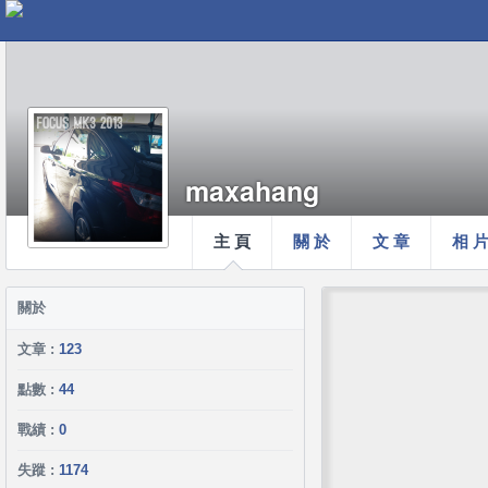
maxahang
主 頁
關 於
文 章
相 
關於
文章 :
123
點數 :
44
戰績 :
0
失蹤 :
1174